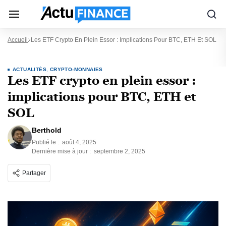
Accueil
Les ETF Crypto En Plein Essor : Implications Pour BTC, ETH Et SOL
ACTUALITÉS
,
CRYPTO-MONNAIES
Les ETF crypto en plein essor :
implications pour BTC, ETH et
SOL
Berthold
Publié le :
août 4, 2025
Dernière mise à jour :
septembre 2, 2025
Partager