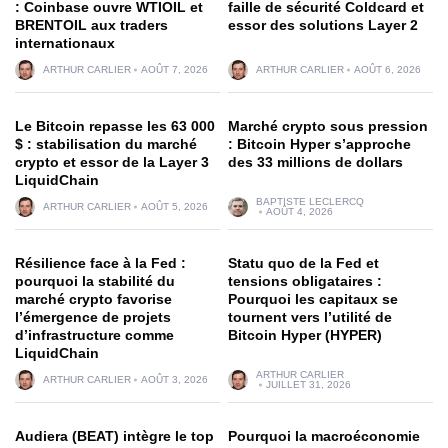
: Coinbase ouvre WTIOIL et
faille de sécurité Coldcard et
BRENTOIL aux traders
essor des solutions Layer 2
internationaux
ARTHUR CARLIER
AOÛT 7, 2026
ARTHUR CARLIER
AOÛT 6, 2026
Le Bitcoin repasse les 63 000
Marché crypto sous pression
$ : stabilisation du marché
: Bitcoin Hyper s’approche
crypto et essor de la Layer 3
des 33 millions de dollars
LiquidChain
BAPTISTE LECLERCQ
ARTHUR CARLIER
AOÛT 5, 2026
AOÛT 4, 2026
Résilience face à la Fed :
Statu quo de la Fed et
pourquoi la stabilité du
tensions obligataires :
marché crypto favorise
Pourquoi les capitaux se
l’émergence de projets
tournent vers l’utilité de
d’infrastructure comme
Bitcoin Hyper (HYPER)
LiquidChain
ARTHUR CARLIER
ARTHUR CARLIER
AOÛT 3, 2026
JUILLET 31, 2026
Audiera (BEAT) intègre le top
Pourquoi la macroéconomie