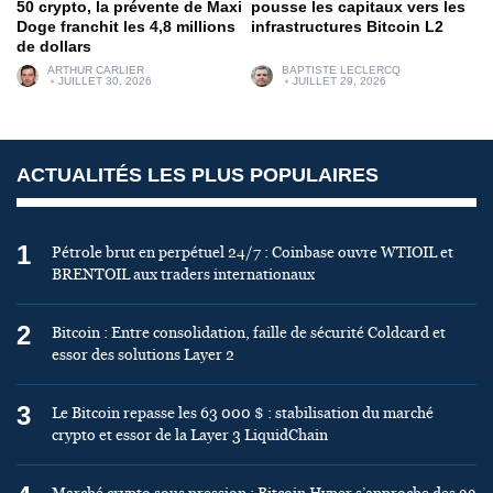
50 crypto, la prévente de Maxi
pousse les capitaux vers les
Doge franchit les 4,8 millions
infrastructures Bitcoin L2
de dollars
ARTHUR CARLIER
BAPTISTE LECLERCQ
JUILLET 30, 2026
JUILLET 29, 2026
ACTUALITÉS LES PLUS POPULAIRES
1
Pétrole brut en perpétuel 24/7 : Coinbase ouvre WTIOIL et
BRENTOIL aux traders internationaux
2
Bitcoin : Entre consolidation, faille de sécurité Coldcard et
essor des solutions Layer 2
3
Le Bitcoin repasse les 63 000 $ : stabilisation du marché
crypto et essor de la Layer 3 LiquidChain