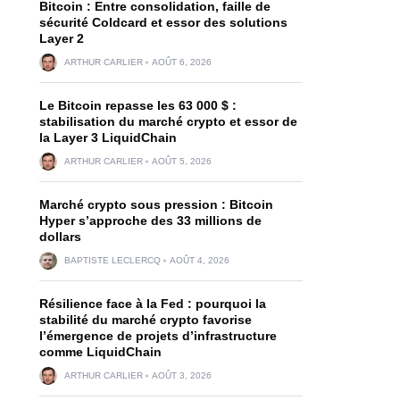
Bitcoin : Entre consolidation, faille de
sécurité Coldcard et essor des solutions
Layer 2
ARTHUR CARLIER
AOÛT 6, 2026
Le Bitcoin repasse les 63 000 $ :
stabilisation du marché crypto et essor de
la Layer 3 LiquidChain
ARTHUR CARLIER
AOÛT 5, 2026
Marché crypto sous pression : Bitcoin
Hyper s’approche des 33 millions de
dollars
BAPTISTE LECLERCQ
AOÛT 4, 2026
Résilience face à la Fed : pourquoi la
stabilité du marché crypto favorise
l’émergence de projets d’infrastructure
comme LiquidChain
ARTHUR CARLIER
AOÛT 3, 2026