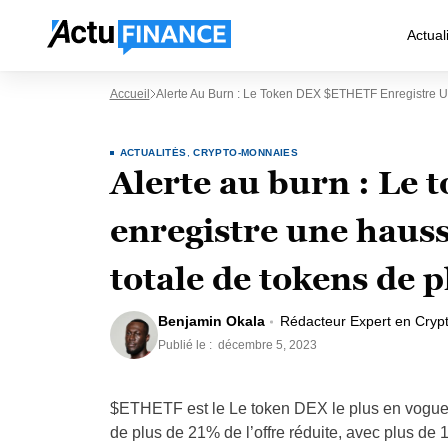
Actual
Accueil
Alerte Au Burn : Le Token DEX $ETHETF Enregistre U
ACTUALITÉS
,
CRYPTO-MONNAIES
Alerte au burn : L
enregistre une hauss
totale de tokens de 
Benjamin Okala
Rédacteur Expert en Cryp
Publié le :
décembre 5, 2023
$ETHETF est le Le token DEX le plus en vogue 
de plus de 21% de l’offre réduite, avec plus de