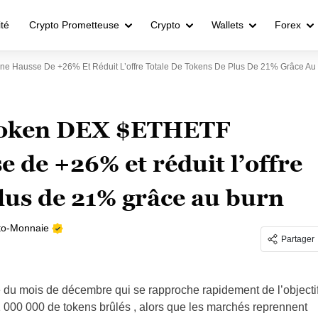
ité
Crypto Prometteuse
Crypto
Wallets
Forex
ne Hausse De +26% Et Réduit L’offre Totale De Tokens De Plus De 21% Grâce Au
e token DEX $ETHETF
e de +26% et réduit l’offre
plus de 21% grâce au burn
to-Monnaie
Partager
du mois de décembre qui se rapproche rapidement de l’objecti
 1 000 000 de tokens brûlés , alors que les marchés reprennent