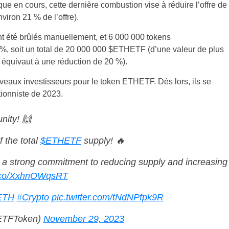
 en cours, cette dernière combustion vise à réduire l’offre de
viron 21 % de l’offre).
t été brûlés manuellement, et 6 000 000 tokens
 %, soit un total de 20 000 000 $ETHETF (d’une valeur de plus
 équivaut à une réduction de 20 %).
ouveaux investisseurs pour le token ETHETF. Dès lors, ils se
tionniste de 2023.
ity! 🙌
 the total
$ETHETF
supply! 🔥
s a strong commitment to reducing supply and increasing
/t.co/XxhnOWqsRT
ETH
#Crypto
pic.twitter.com/tNdNPfpk9R
ETFToken)
November 29, 2023