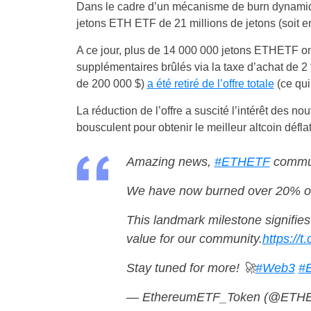
Dans le cadre d’un mécanisme de burn dynamique
jetons ETH ETF de 21 millions de jetons (soit en
A ce jour, plus de 14 000 000 jetons ETHETF on
supplémentaires brûlés via la taxe d’achat de 2
de 200 000 $)
a été retiré de l’offre totale
(ce qui
La réduction de l’offre a suscité l’intérêt des n
bousculent pour obtenir le meilleur altcoin défla
Amazing news,
#ETHETF
commun
We have now burned over 20% of
This landmark milestone signifie
value for our community.
https:/
Stay tuned for more! 🚀
#Web3
#
— EthereumETF_Token (@ETH