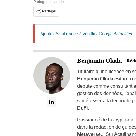
Partager cet article
Partager
Ajoutez Actufinance à vos flux
Google Actualités
Benjamin Okala
Réd
Titulaire d'une licence en 
Benjamin Okala est un ré
débute comme consultant en 
gestion des données, l'analy
s'intéresser à la technolog
DeFi
.
Passionné de la crypto-mon
dans la rédaction de guides
Metaverse
... Sur Actufina