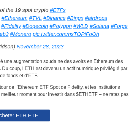
 of the 19 spot crypto
#ETFs
#Ethereum
#TVL
#Binance
#Bingx
#airdrops
#Fidelity
#Dogecoin
#Polygon
#WLD
#Solana
#Forge
eb3
#Monero
pic.twitter.com/nsTOPiFoOh
vidson)
November 28, 2023
fié une augmentation soudaine des avoirs en Ethereum des
. Du coup, l’ETH est devenu un actif numérique privilégié par
 de fonds et d’ETF.
our de l’Ethereum ETF Spot de Fidelity, et les institutions
u de meilleur moment pour investir dans $ETHETF – ne ratez pas
cheter ETH ETF