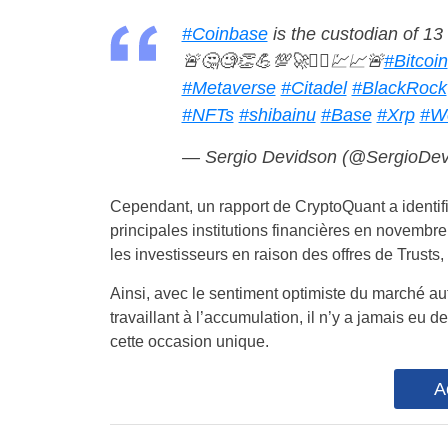
#Coinbase
is the custodian of 13
🚨🤔🧐👏💪💯🚀❤️‍🔥💹📈🚨
#Bitcoin
#Metaverse
#Citadel
#BlackRock
#NFTs
#shibainu
#Base
#Xrp
#W
— Sergio Devidson (@SergioDe
Cependant, un rapport de CryptoQuant a identi
principales institutions financières en novembre
les investisseurs en raison des offres de Trusts,
Ainsi, avec le sentiment optimiste du marché aut
travaillant à l’accumulation, il n’y a jamais e
cette occasion unique.
A