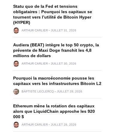
Statu quo de la Fed et tensions
obligataires : Pourquoi les capitaux se
tournent vers l’utilité de Bitcoin Hyper
(HYPER)
ARTHUR CARLIER
JUILLET 31, 2026
Audiera (BEAT) intègre le top 50 crypto, la
prévente de Maxi Doge franchit les 4,8
millions de dollars
ARTHUR CARLIER
JUILLET 30, 2026
Pourquoi la macroéconomie pousse les
capitaux vers les infrastructures Bitcoin L2
BAPTISTE LECLERCQ
JUILLET 29, 2026
Ethereum mène la rotation des capitaux
alors que LiquidChain approche les 920
000 $
ARTHUR CARLIER
JUILLET 28, 2026