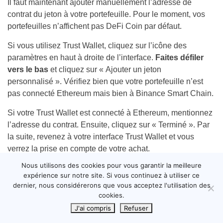
Il faut maintenant ajouter manuellement l’adresse de
contrat du jeton à votre portefeuille. Pour le moment, vos
portefeuilles n’affichent pas DeFi Coin par défaut.
Si vous utilisez Trust Wallet, cliquez sur l’icône des
paramètres en haut à droite de l’interface.
Faites défiler
vers le bas
et cliquez sur « Ajouter un jeton
personnalisé ». Vérifiez bien que votre portefeuille n’est
pas connecté Ethereum mais bien à Binance Smart Chain.
Si votre Trust Wallet est connecté à Ethereum, mentionnez
l’adresse du contrat. Ensuite, cliquez sur « Terminé ». Par
la suite, revenez à votre interface Trust Wallet et vous
verrez la prise en compte de votre achat.
Nous utilisons des cookies pour vous garantir la meilleure
Ceux qui sont sur MetaMask doivent ajouter manuellement
expérience sur notre site. Si vous continuez à utiliser ce
DeFi Coin en cliquant sur le bouton « Importer des jetons
dernier, nous considérerons que vous acceptez l'utilisation des
». Ensuite, cliquez sur « Ajouter un jeton personnalisé ».
cookies.
J'ai compris
Refuser
Bravo, vous venez d’acheter des DeFi Coins !