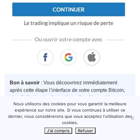
Bon à savoir
: Vous découvrirez immédiatement
après cette étape l’interface de votre compte Bitcoin,
c’est à dire la plateforme de trading Alvexo. Vous y
Nous utilisons des cookies pour vous garantir la meilleure
trouverez un compte de démo trading qui vous
expérience sur notre site. Si vous continuez à utiliser ce
permettra de tester la plateforme.
dernier, nous considérerons que vous acceptez l'utilisation des
cookies.
J'ai compris
Refuser
Créer un Compte