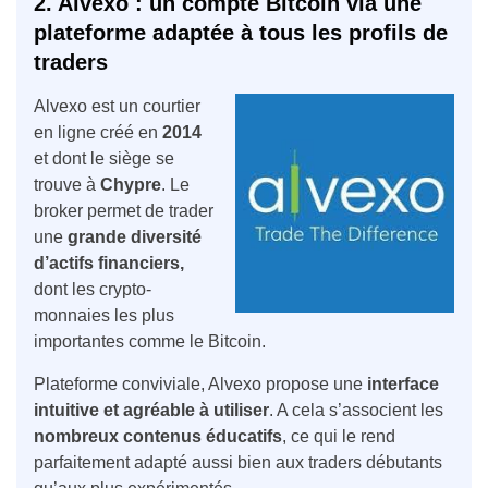
2. Alvexo : un compte Bitcoin via une
plateforme adaptée à tous les profils de
traders
Alvexo est un courtier
en ligne créé en
2014
et dont le siège se
trouve à
Chypre
. Le
broker permet de trader
une
grande diversité
d’actifs financiers,
dont les crypto-
monnaies les plus
importantes comme le Bitcoin.
Plateforme conviviale, Alvexo propose une
interface
intuitive et agréable à utiliser
. A cela s’associent les
nombreux contenus éducatifs
, ce qui le rend
parfaitement adapté aussi bien aux traders débutants