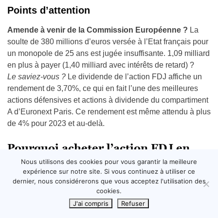
Points d’attention
Amende à venir de la Commission Européenne ?
La
soulte de 380 millions d’euros versée à l’Etat français pour
un monopole de 25 ans est jugée insuffisante. 1,09 milliard
en plus à payer (1,40 milliard avec intérêts de retard) ?
Le saviez-vous ?
Le dividende de l’action FDJ affiche un
rendement de 3,70%, ce qui en fait l’une des meilleures
actions défensives et actions à dividende du compartiment
A d’Euronext Paris. Ce rendement est même attendu à plus
de 4% pour 2023 et au-delà.
Pourquoi acheter l’action FDJ en
2026 ?
Nous utilisons des cookies pour vous garantir la meilleure
expérience sur notre site. Si vous continuez à utiliser ce
dernier, nous considérerons que vous acceptez l'utilisation des
L’action FDJ rentre clairement dans la catégorie des
cookies.
actions «
blue chip
». C’est le surnom donné à une action
J'ai compris
Refuser
cotée que l'on pense être fiable, en excellente santé
financière et ancrée comme un chef de file dans son