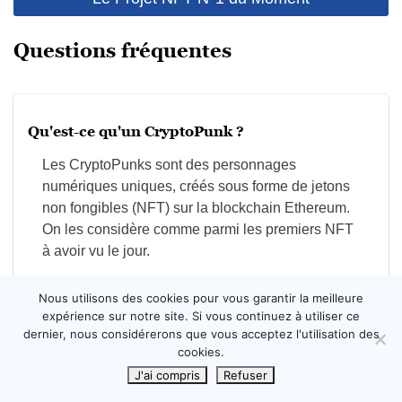
Questions fréquentes
Qu'est-ce qu'un CryptoPunk ?
Les CryptoPunks sont des personnages
numériques uniques, créés sous forme de jetons
non fongibles (NFT) sur la blockchain Ethereum.
On les considère comme parmi les premiers NFT
à avoir vu le jour.
Nous utilisons des cookies pour vous garantir la meilleure
expérience sur notre site. Si vous continuez à utiliser ce
dernier, nous considérerons que vous acceptez l'utilisation des
cookies.
Combien y a-t-il de CryptoPunks ?
J'ai compris
Refuser
Il existe exactement 10 000 CryptoPunks, chacun