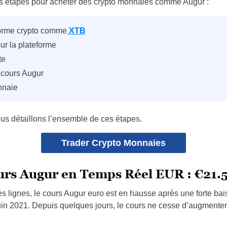
es étapes pour acheter des crypto monnaies comme Augur :
forme crypto comme
XTB
ur la plateforme
te
 cours Augur
nnaie
us détaillons l’ensemble de ces étapes.
Trader Crypto Monnaies
urs Augur en Temps Réel EUR : €21.
s lignes, le cours Augur euro est en hausse après une forte bais
uin 2021. Depuis quelques jours, le cours ne cesse d’augmenter