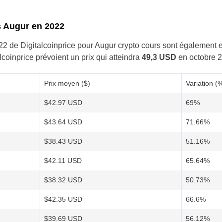
s Augur en 2022
022 de Digitalcoinprice pour Augur crypto cours sont également 
lcoinprice prévoient un prix qui atteindra
49,3 USD
en octobre 
Prix moyen ($)
Variation (
$42.97 USD
69%
$43.64 USD
71.66%
$38.43 USD
51.16%
$42.11 USD
65.64%
$38.32 USD
50.73%
$42.35 USD
66.6%
$39.69 USD
56.12%