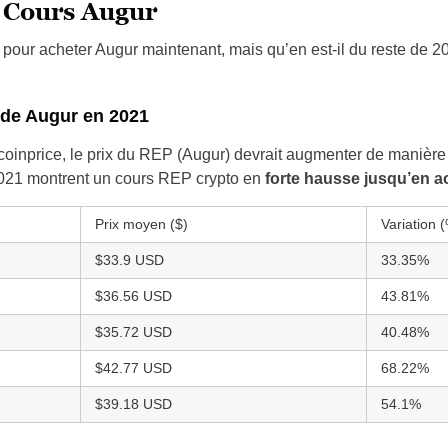
e Cours Augur
 pour acheter Augur maintenant, mais qu’en est-il du reste de 2
 de Augur en 2021
lcoinprice, le prix du REP (Augur) devrait augmenter de manièr
 2021 montrent un cours REP crypto en
forte hausse jusqu’en a
Prix moyen ($)
Variation 
$33.9 USD
33.35%
$36.56 USD
43.81%
$35.72 USD
40.48%
$42.77 USD
68.22%
$39.18 USD
54.1%