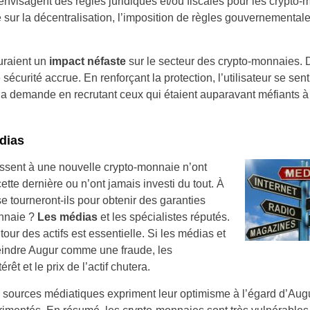
envisagent des règles juridiques et/ou fiscales pour les crypto
se sur la décentralisation, l’imposition de règles gouvernemental
auraient un
impact néfaste
sur le secteur des crypto-monnaies. D
 sécurité accrue. En renforçant la protection, l’utilisateur se sen
la demande en recrutant ceux qui étaient auparavant méfiants à 
dias
ressent à une nouvelle crypto-monnaie n’ont
ette dernière ou n’ont jamais investi du tout. À
se tourneront-ils pour obtenir des garanties
onnaie ?
Les médias
et les spécialistes réputés.
tour des actifs est essentielle. Si les médias et
eindre Augur comme une fraude, les
rêt et le prix de l’actif chutera.
s sources médiatiques expriment leur optimisme à l’égard d’Augur,