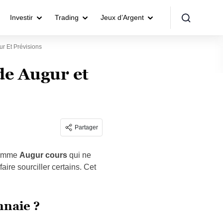
Investir
Trading
Jeux d’Argent
r Et Prévisions
de Augur et
Partager
 comme
Augur cours
qui ne
ire sourciller certains. Cet
nnaie ?