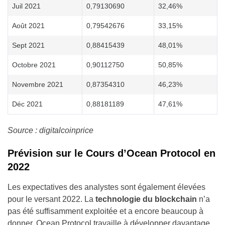
Juil 2021
0,79130690
32,46%
Août 2021
0,79542676
33,15%
Sept 2021
0,88415439
48,01%
Octobre 2021
0,90112750
50,85%
Novembre 2021
0,87354310
46,23%
Déc 2021
0,88181189
47,61%
Source : digitalcoinprice
Prévision sur le Cours d’Ocean Protocol en
2022
Les expectatives des analystes sont également élevées
pour le versant 2022. La
technologie du blockchain
n’a
pas été suffisamment exploitée et a encore beaucoup à
donner. Ocean Protocol travaille à développer davantage