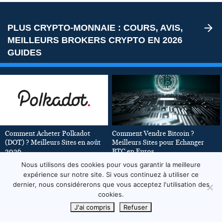
PLUS CRYPTO-MONNAIE : COURS, AVIS,
MEILLEURS BROKERS CRYPTO EN 2026
GUIDES
Comment Acheter Polkadot
Comment Vendre Bitcoin ?
(DOT) ? Meilleurs Sites en août
Meilleurs Sites pour Echanger
2026
BTC en Euros
HANDO TIANA
HANDO TIANA
Nous utilisons des cookies pour vous garantir la meilleure
expérience sur notre site. Si vous continuez à utiliser ce
dernier, nous considérerons que vous acceptez l'utilisation des
cookies.
J'ai compris
Refuser