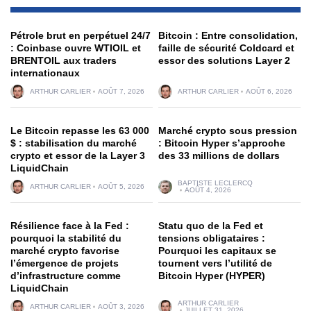
Pétrole brut en perpétuel 24/7
Bitcoin : Entre consolidation,
: Coinbase ouvre WTIOIL et
faille de sécurité Coldcard et
BRENTOIL aux traders
essor des solutions Layer 2
internationaux
ARTHUR CARLIER
AOÛT 7, 2026
ARTHUR CARLIER
AOÛT 6, 2026
Le Bitcoin repasse les 63 000
Marché crypto sous pression
$ : stabilisation du marché
: Bitcoin Hyper s’approche
crypto et essor de la Layer 3
des 33 millions de dollars
LiquidChain
BAPTISTE LECLERCQ
ARTHUR CARLIER
AOÛT 5, 2026
AOÛT 4, 2026
Résilience face à la Fed :
Statu quo de la Fed et
pourquoi la stabilité du
tensions obligataires :
marché crypto favorise
Pourquoi les capitaux se
l’émergence de projets
tournent vers l’utilité de
d’infrastructure comme
Bitcoin Hyper (HYPER)
LiquidChain
ARTHUR CARLIER
ARTHUR CARLIER
AOÛT 3, 2026
JUILLET 31, 2026