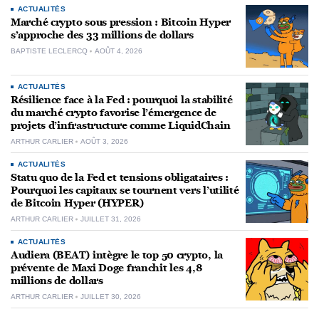
ACTUALITÉS
Marché crypto sous pression : Bitcoin Hyper
s’approche des 33 millions de dollars
BAPTISTE LECLERCQ
AOÛT 4, 2026
ACTUALITÉS
Résilience face à la Fed : pourquoi la stabilité
du marché crypto favorise l’émergence de
projets d’infrastructure comme LiquidChain
ARTHUR CARLIER
AOÛT 3, 2026
ACTUALITÉS
Statu quo de la Fed et tensions obligataires :
Pourquoi les capitaux se tournent vers l’utilité
de Bitcoin Hyper (HYPER)
ARTHUR CARLIER
JUILLET 31, 2026
ACTUALITÉS
Audiera (BEAT) intègre le top 50 crypto, la
prévente de Maxi Doge franchit les 4,8
millions de dollars
ARTHUR CARLIER
JUILLET 30, 2026