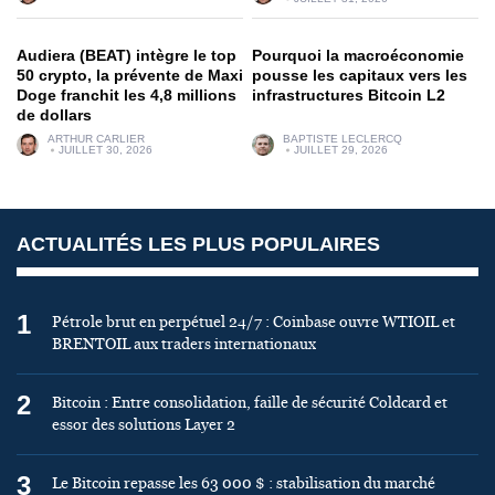
Audiera (BEAT) intègre le top
Pourquoi la macroéconomie
50 crypto, la prévente de Maxi
pousse les capitaux vers les
Doge franchit les 4,8 millions
infrastructures Bitcoin L2
de dollars
ARTHUR CARLIER
BAPTISTE LECLERCQ
JUILLET 30, 2026
JUILLET 29, 2026
ACTUALITÉS LES PLUS POPULAIRES
1
Pétrole brut en perpétuel 24/7 : Coinbase ouvre WTIOIL et
BRENTOIL aux traders internationaux
2
Bitcoin : Entre consolidation, faille de sécurité Coldcard et
essor des solutions Layer 2
3
Le Bitcoin repasse les 63 000 $ : stabilisation du marché