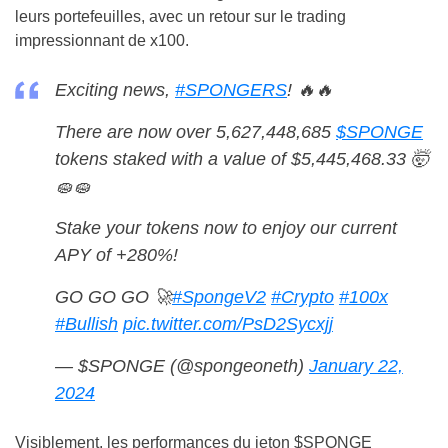
leurs portefeuilles, avec un retour sur le trading
impressionnant de x100.
Exciting news,
#SPONGERS
! 🔥🔥
There are now over 5,627,448,685
$SPONGE
tokens staked with a value of $5,445,468.33 🤯
🧽🧽
Stake your tokens now to enjoy our current
APY of +280%!
GO GO GO 🚀
#SpongeV2
#Crypto
#100x
#Bullish
pic.twitter.com/PsD2Sycxjj
— $SPONGE (@spongeoneth)
January 22,
2024
Visiblement, les performances du jeton $SPONGE