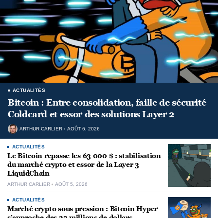
ACTUALITÉS
Bitcoin : Entre consolidation, faille de sécurité
Coldcard et essor des solutions Layer 2
ARTHUR CARLIER
AOÛT 6, 2026
ACTUALITÉS
Le Bitcoin repasse les 63 000 $ : stabilisation
du marché crypto et essor de la Layer 3
LiquidChain
ARTHUR CARLIER
AOÛT 5, 2026
ACTUALITÉS
Marché crypto sous pression : Bitcoin Hyper
s’approche des 33 millions de dollars