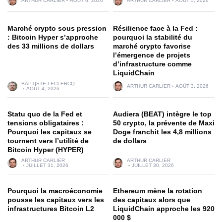
ARTHUR CARLIER
AOÛT 6, 2026
ARTHUR CARLIER
AOÛT 5, 2026
Marché crypto sous pression
Résilience face à la Fed :
: Bitcoin Hyper s’approche
pourquoi la stabilité du
des 33 millions de dollars
marché crypto favorise
l’émergence de projets
d’infrastructure comme
LiquidChain
BAPTISTE LECLERCQ
ARTHUR CARLIER
AOÛT 3, 2026
AOÛT 4, 2026
Statu quo de la Fed et
Audiera (BEAT) intègre le top
tensions obligataires :
50 crypto, la prévente de Maxi
Pourquoi les capitaux se
Doge franchit les 4,8 millions
tournent vers l’utilité de
de dollars
Bitcoin Hyper (HYPER)
ARTHUR CARLIER
ARTHUR CARLIER
JUILLET 31, 2026
JUILLET 30, 2026
Pourquoi la macroéconomie
Ethereum mène la rotation
pousse les capitaux vers les
des capitaux alors que
infrastructures Bitcoin L2
LiquidChain approche les 920
000 $