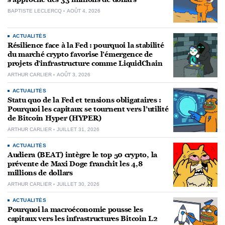
BAPTISTE LECLERCQ
AOÛT 4, 2026
ACTUALITÉS
Résilience face à la Fed : pourquoi la stabilité
du marché crypto favorise l’émergence de
projets d’infrastructure comme LiquidChain
ARTHUR CARLIER
AOÛT 3, 2026
ACTUALITÉS
Statu quo de la Fed et tensions obligataires :
Pourquoi les capitaux se tournent vers l’utilité
de Bitcoin Hyper (HYPER)
ARTHUR CARLIER
JUILLET 31, 2026
ACTUALITÉS
Audiera (BEAT) intègre le top 50 crypto, la
prévente de Maxi Doge franchit les 4,8
millions de dollars
ARTHUR CARLIER
JUILLET 30, 2026
ACTUALITÉS
Pourquoi la macroéconomie pousse les
capitaux vers les infrastructures Bitcoin L2