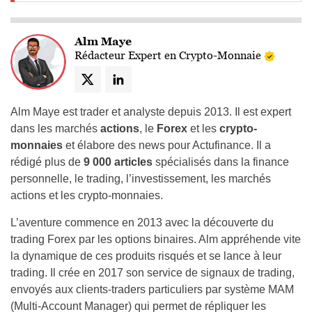
Alm Maye
Rédacteur Expert en Crypto-Monnaie
Alm Maye est trader et analyste depuis 2013. Il est expert
dans les marchés
actions
, le
Forex
et les
crypto-
monnaies
et élabore des news pour Actufinance. Il a
rédigé plus de
9 000 articles
spécialisés dans la finance
personnelle, le trading, l’investissement, les marchés
actions et les crypto-monnaies.
L’aventure commence en 2013 avec la découverte du
trading Forex par les options binaires. Alm appréhende vite
la dynamique de ces produits risqués et se lance à leur
trading. Il crée en 2017 son service de signaux de trading,
envoyés aux clients-traders particuliers par système MAM
(Multi-Account Manager) qui permet de répliquer les