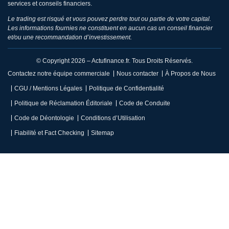
services et conseils financiers.
Le trading est risqué et vous pouvez perdre tout ou partie de votre capital.
Les informations fournies ne constituent en aucun cas un conseil financier
et/ou une recommandation d’investissement.
© Copyright 2026 – Actufinance.fr. Tous Droits Réservés.
Contactez notre équipe commerciale
Nous contacter
À Propos de Nous
CGU / Mentions Légales
Politique de Confidentialité
Politique de Réclamation Éditoriale
Code de Conduite
Code de Déontologie
Conditions d’Utilisation
Fiabilité et Fact Checking
Sitemap