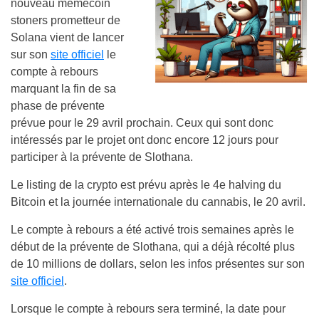
nouveau memecoin
stoners prometteur de
Solana vient de lancer
sur son
site officiel
le
compte à rebours
marquant la fin de sa
phase de prévente
prévue pour le 29 avril prochain. Ceux qui sont donc
intéressés par le projet ont donc encore 12 jours pour
participer à la prévente de Slothana.
Le listing de la crypto est prévu après le 4e halving du
Bitcoin et la journée internationale du cannabis, le 20 avril.
Le compte à rebours a été activé trois semaines après le
début de la prévente de Slothana, qui a déjà récolté plus
de 10 millions de dollars, selon les infos présentes sur son
site officiel
.
Lorsque le compte à rebours sera terminé, la date pour