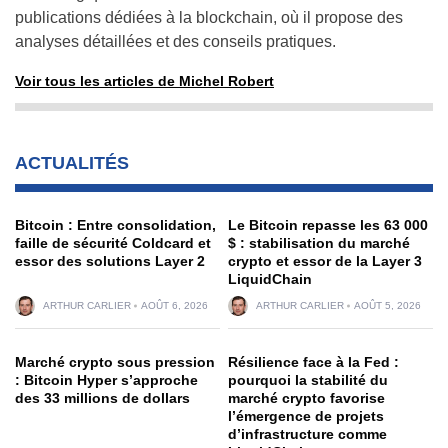
publications dédiées à la blockchain, où il propose des
analyses détaillées et des conseils pratiques.
Voir tous les articles de Michel Robert
ACTUALITÉS
Bitcoin : Entre consolidation,
Le Bitcoin repasse les 63 000
faille de sécurité Coldcard et
$ : stabilisation du marché
essor des solutions Layer 2
crypto et essor de la Layer 3
LiquidChain
ARTHUR CARLIER
AOÛT 6, 2026
ARTHUR CARLIER
AOÛT 5, 2026
Marché crypto sous pression
Résilience face à la Fed :
: Bitcoin Hyper s’approche
pourquoi la stabilité du
des 33 millions de dollars
marché crypto favorise
l’émergence de projets
d’infrastructure comme