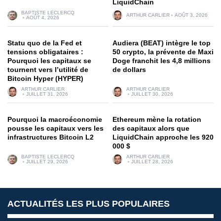
LiquidChain
BAPTISTE LECLERCQ
ARTHUR CARLIER
AOÛT 3, 2026
AOÛT 4, 2026
Statu quo de la Fed et
Audiera (BEAT) intègre le top
tensions obligataires :
50 crypto, la prévente de Maxi
Pourquoi les capitaux se
Doge franchit les 4,8 millions
tournent vers l’utilité de
de dollars
Bitcoin Hyper (HYPER)
ARTHUR CARLIER
ARTHUR CARLIER
JUILLET 31, 2026
JUILLET 30, 2026
Pourquoi la macroéconomie
Ethereum mène la rotation
pousse les capitaux vers les
des capitaux alors que
infrastructures Bitcoin L2
LiquidChain approche les 920
000 $
BAPTISTE LECLERCQ
ARTHUR CARLIER
JUILLET 29, 2026
JUILLET 28, 2026
ACTUALITÉS LES PLUS POPULAIRES