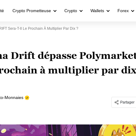
ité
Crypto Prometteuse
Crypto
Wallets
Forex
IFT Sera-T-Il Le Prochain À Multiplier Par Dix ?
ana Drift dépasse Polymarke
prochain à multiplier par di
to-Monnaies
Partager