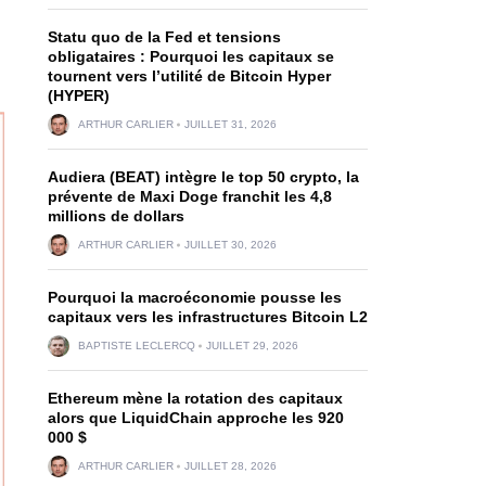
Statu quo de la Fed et tensions
obligataires : Pourquoi les capitaux se
tournent vers l’utilité de Bitcoin Hyper
(HYPER)
ARTHUR CARLIER
JUILLET 31, 2026
Audiera (BEAT) intègre le top 50 crypto, la
prévente de Maxi Doge franchit les 4,8
millions de dollars
ARTHUR CARLIER
JUILLET 30, 2026
Pourquoi la macroéconomie pousse les
capitaux vers les infrastructures Bitcoin L2
BAPTISTE LECLERCQ
JUILLET 29, 2026
Ethereum mène la rotation des capitaux
alors que LiquidChain approche les 920
000 $
ARTHUR CARLIER
JUILLET 28, 2026