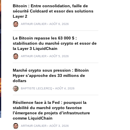
Bitcoin : Entre consolidation, faille de
sécurité Coldcard et essor des solutions
Layer 2
ARTHUR CARLIER
AOÛT 6, 2026
Le Bitcoin repasse les 63 000 $ :
stabilisation du marché crypto et essor de
la Layer 3 LiquidChain
ARTHUR CARLIER
AOÛT 5, 2026
Marché crypto sous pression : Bitcoin
Hyper s’approche des 33 millions de
dollars
BAPTISTE LECLERCQ
AOÛT 4, 2026
Résilience face à la Fed : pourquoi la
stabilité du marché crypto favorise
l’émergence de projets d’infrastructure
comme LiquidChain
ARTHUR CARLIER
AOÛT 3, 2026