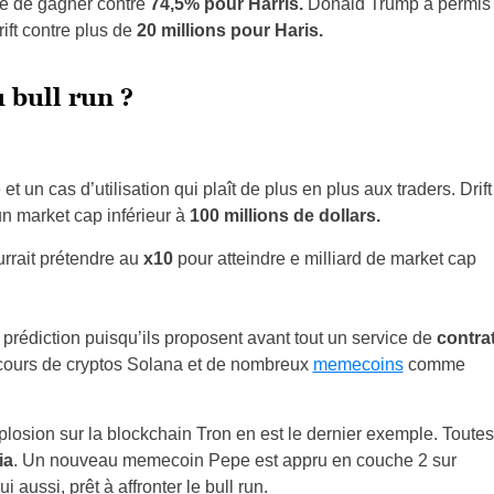
e de gagner contre
74,5% pour Harris.
Donald Trump a permis
rift contre plus de
20 millions pour Haris.
 bull run ?
un cas d’utilisation qui plaît de plus en plus aux traders. Drift
un market cap inférieur à
100 millions de dollars.
urrait prétendre au
x10
pour atteindre e milliard de market cap
e prédiction puisqu’ils proposent avant tout un service de
contra
cours de cryptos Solana et de nombreux
memecoins
comme
plosion sur la blockchain Tron en est le dernier exemple. Toutes
ia
. Un nouveau memecoin Pepe est appru en couche 2 sur
lui aussi, prêt à affronter le bull run.