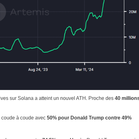
ves sur Solana a atteint un nouvel ATH. Proche des
40 million
u coude à coude avec
50% pour Donald Trump contre 49%