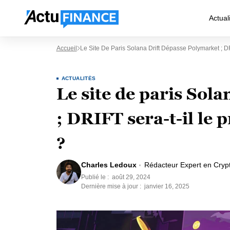
Actual
Accueil
Le Site De Paris Solana Drift Dépasse Polymarket ; DR
ACTUALITÉS
Le site de paris Sol
; DRIFT sera-t-il le 
?
Charles Ledoux
Rédacteur Expert en Cryp
Publié le :
août 29, 2024
Dernière mise à jour :
janvier 16, 2025