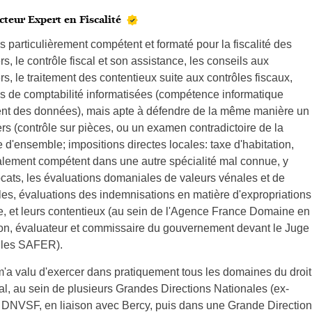
teur Expert en Fiscalité
uis particulièrement compétent et formaté pour la fiscalité des
rs, le contrôle fiscal et son assistance, les conseils aux
ers, le traitement des contentieux suite aux contrôles fiscaux,
ons de comptabilité informatisées (compétence informatique
ement des données), mais apte à défendre de la même manière un
iers (contrôle sur pièces, ou un examen contradictoire de la
e d'ensemble; impositions directes locales: taxe d'habitation,
galement compétent dans une autre spécialité mal connue, y
ats, les évaluations domaniales de valeurs vénales et de
es, évaluations des indemnisations en matière d'expropriations
ue, et leurs contentieux (au sein de l'Agence France Domaine en
on, évaluateur et commissaire du gouvernement devant le Juge
t les SAFER).
m'a valu d'exercer dans pratiquement tous les domaines du droit
nal, au sein de plusieurs Grandes Directions Nationales (ex-
DNVSF, en liaison avec Bercy, puis dans une Grande Direction