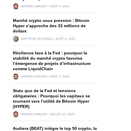
ARTHUR CARLIER
AOÛT 5, 2026
Marché crypto sous pression : Bitcoin
Hyper s’approche des 33 millions de
dollars
BAPTISTE LECLERCQ
AOÛT 4, 2026
Résilience face à la Fed : pourquoi la
stabilité du marché crypto favorise
l’émergence de projets d’infrastructure
comme LiquidChain
ARTHUR CARLIER
AOÛT 3, 2026
Statu quo de la Fed et tensions
obligataires : Pourquoi les capitaux se
tournent vers l’utilité de Bitcoin Hyper
(HYPER)
ARTHUR CARLIER
JUILLET 31, 2026
Audiera (BEAT) intègre le top 50 crypto, la