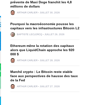
prévente de Maxi Doge franchit les 4,8
millions de dollars
ARTHUR CARLIER
JUILLET 30, 2026
Pourquoi la macroéconomie pousse les
capitaux vers les infrastructures Bitcoin L2
BAPTISTE LECLERCQ
JUILLET 29, 2026
Ethereum mène la rotation des capitaux
alors que LiquidChain approche les 920
000 $
ARTHUR CARLIER
JUILLET 28, 2026
Marché crypto : Le Bitcoin reste stable
face aux perspectives de hausse des taux
de la Fed
ARTHUR CARLIER
JUILLET 27, 2026