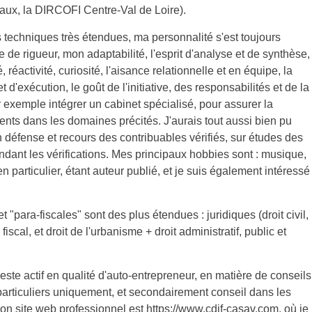
caux, la DIRCOFI Centre-Val de Loire).
echniques très étendues, ma personnalité s'est toujours
de rigueur, mon adaptabilité, l'esprit d'analyse et de synthèse,
, réactivité, curiosité, l'aisance relationnelle et en équipe, la
d'exécution, le goût de l'initiative, des responsabilités et de la
r exemple intégrer un cabinet spécialisé, pour assurer la
ients dans les domaines précités. J'aurais tout aussi bien pu
en défense et recours des contribuables vérifiés, sur études des
endant les vérifications. Mes principaux hobbies sont : musique,
 en particulier, étant auteur publié, et je suis également intéressé
"para-fiscales" sont des plus étendues : juridiques (droit civil,
fiscal, et droit de l'urbanisme + droit administratif, public et
 reste actif en qualité d'auto-entrepreneur, en matière de conseils
 particuliers uniquement, et secondairement conseil dans les
. Mon site web professionnel est
https://www.cdjf-casav.com
, où je