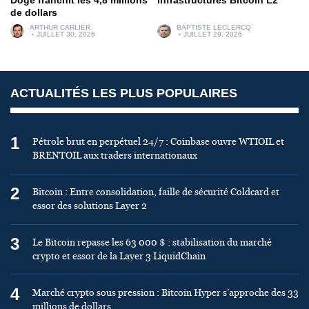
Doge franchit les 4,8 millions
infrastructures Bitcoin L2
de dollars
ARTHUR CARLIER
BAPTISTE LECLERCQ
JUILLET 30, 2026
JUILLET 29, 2026
ACTUALITÉS LES PLUS POPULAIRES
1
Pétrole brut en perpétuel 24/7 : Coinbase ouvre WTIOIL et
BRENTOIL aux traders internationaux
2
Bitcoin : Entre consolidation, faille de sécurité Coldcard et
essor des solutions Layer 2
3
Le Bitcoin repasse les 63 000 $ : stabilisation du marché
crypto et essor de la Layer 3 LiquidChain
4
Marché crypto sous pression : Bitcoin Hyper s’approche des 33
millions de dollars