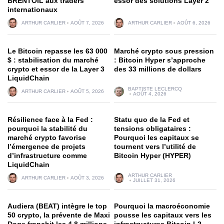
BRENTOIL aux traders
essor des solutions Layer 2
internationaux
ARTHUR CARLIER
AOÛT 7, 2026
ARTHUR CARLIER
AOÛT 6, 2026
Le Bitcoin repasse les 63 000
Marché crypto sous pression
$ : stabilisation du marché
: Bitcoin Hyper s’approche
crypto et essor de la Layer 3
des 33 millions de dollars
LiquidChain
BAPTISTE LECLERCQ
ARTHUR CARLIER
AOÛT 5, 2026
AOÛT 4, 2026
Résilience face à la Fed :
Statu quo de la Fed et
pourquoi la stabilité du
tensions obligataires :
marché crypto favorise
Pourquoi les capitaux se
l’émergence de projets
tournent vers l’utilité de
d’infrastructure comme
Bitcoin Hyper (HYPER)
LiquidChain
ARTHUR CARLIER
ARTHUR CARLIER
AOÛT 3, 2026
JUILLET 31, 2026
Audiera (BEAT) intègre le top
Pourquoi la macroéconomie
50 crypto, la prévente de Maxi
pousse les capitaux vers les