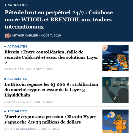
ACTUALITÉS
Pétrole brut en perpétuel 24/7 : Coinbase
ouvre WTIOIL et BRENTOIL aux traders
internationaux
ARTHUR CARLIER
AOÛT 7, 2026
ACTUALITÉS
Bitcoin : Entre consolidation, faille de
sécurité Coldcard et essor des solutions Layer
2
ARTHUR CARLIER
AOÛT 6, 2026
ACTUALITÉS
Le Bitcoin repasse les 63 000 $ : stabilisation
du marché crypto et essor de la Layer 3
LiquidChain
ARTHUR CARLIER
AOÛT 5, 2026
ACTUALITÉS
Marché crypto sous pression : Bitcoin Hyper
s’approche des 33 millions de dollars
BAPTISTE LECLERCQ
AOÛT 4, 2026