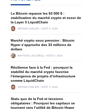
Le Bitcoin repasse les 63 000 $ :
stabilisation du marché crypto et essor de
la Layer 3 LiquidChain
ARTHUR CARLIER
AOÛT 5, 2026
Marché crypto sous pression : Bitcoin
Hyper s’approche des 33 millions de
dollars
BAPTISTE LECLERCQ
AOÛT 4, 2026
Résilience face à la Fed : pourquoi la
stabilité du marché crypto favorise
l’émergence de projets d’infrastructure
comme LiquidChain
ARTHUR CARLIER
AOÛT 3, 2026
Statu quo de la Fed et tensions
obligataires : Pourquoi les capitaux se
tournent vers l’utilité de Bitcoin Hyper