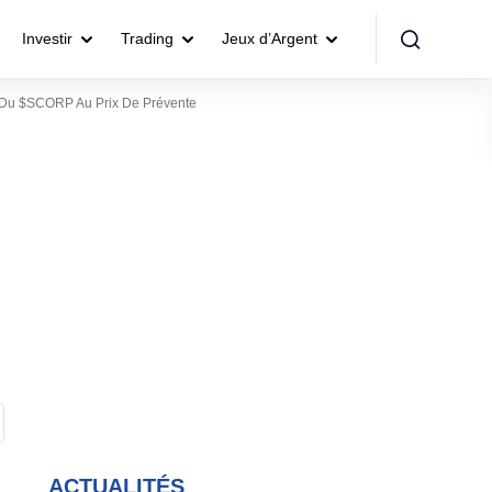
Investir
Trading
Jeux d’Argent
r Du $SCORP Au Prix De Prévente
ACTUALITÉS