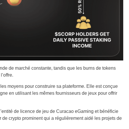
nde de marché constante, tandis que les burns de tokens
’offre.
 les moyens pour construire sa plateforme. Elle est conçue
igne en utilisant les mêmes fournisseurs de jeux pour offrir
l’entité de licence de jeu de Curacao eGaming et bénéficie
 de crypto prominent qui a régulièrement aidé les projets de