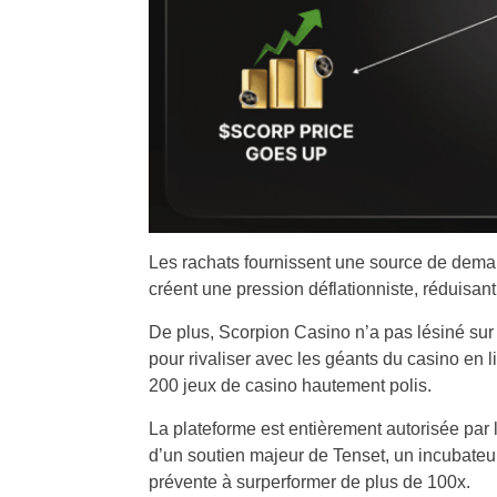
Les rachats fournissent une source de dema
créent une pression déflationniste, réduisant l
De plus, Scorpion Casino n’a pas lésiné sur
pour rivaliser avec les géants du casino en l
200 jeux de casino hautement polis.
La plateforme est entièrement autorisée par 
d’un soutien majeur de Tenset, un incubateur
prévente à surperformer de plus de 100x.