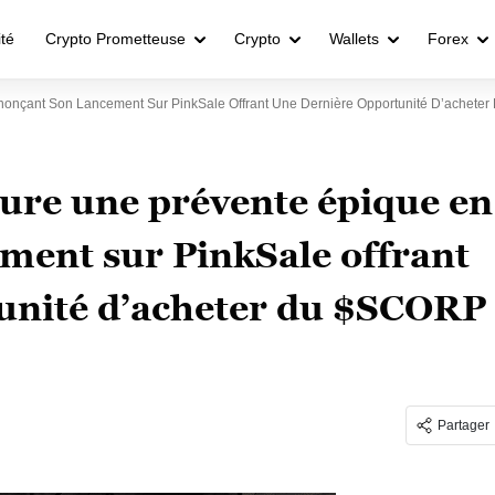
ité
Crypto Prometteuse
Crypto
Wallets
Forex
nonçant Son Lancement Sur PinkSale Offrant Une Dernière Opportunité D’achete
ture une prévente épique en
ment sur PinkSale offrant
unité d’acheter du $SCORP
Partager