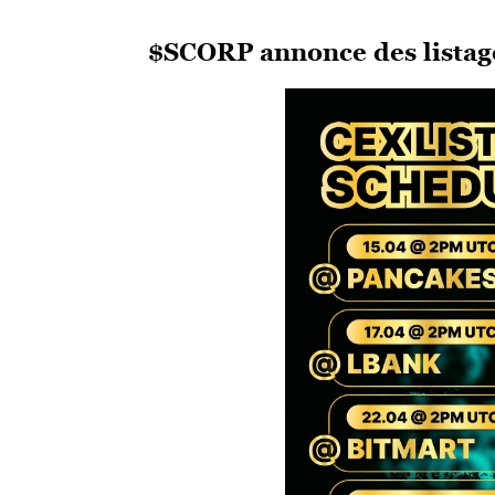
$SCORP annonce des listag