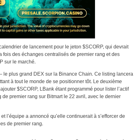
lendrier de lancement pour le jeton $SCORP, qui devrait
la fois des échanges centralisés de premier rang et des
 sur le marché.
– le plus grand DEX sur la Binance Chain. Ce listing lancera
ant à tout le monde de se positionner tôt. Le deuxième
 ajouter $SCORP, LBank étant programmé pour lister l’actif
ng de premier rang sur Bitmart le 22 avril, avec le dernier
et l’équipe a annoncé qu’elle continuerait à s’efforcer de
es de premier rang.