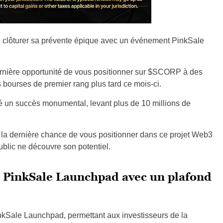
 clôturer sa prévente épique avec un événement PinkSale
rnière opportunité de vous positionner sur $SCORP à des
 bourses de premier rang plus tard ce mois-ci.
té un succès monumental, levant plus de 10 millions de
 la dernière chance de vous positionner dans ce projet Web3
blic ne découvre son potentiel.
PinkSale Launchpad avec un plafond
nkSale Launchpad, permettant aux investisseurs de la