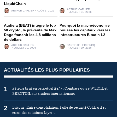
LiquidChain
ARTHUR CARLIER
ARTHUR CARLIER
AOÛT 3, 2026
JUILLET 31, 2026
Audiera (BEAT) intègre le top
Pourquoi la macroéconomie
50 crypto, la prévente de Maxi
pousse les capitaux vers les
Doge franchit les 4,8 millions
infrastructures Bitcoin L2
de dollars
ARTHUR CARLIER
BAPTISTE LECLERCQ
JUILLET 30, 2026
JUILLET 29, 2026
ACTUALITÉS LES PLUS POPULAIRES
1
Pétrole brut en perpétuel 24/7 : Coinbase ouvre WTIOIL et
BRENTOIL aux traders internationaux
2
Bitcoin : Entre consolidation, faille de sécurité Coldcard et
essor des solutions Layer 2