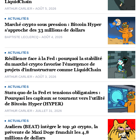
LiquidChain
ARTHUR CARLIER
AOÛT 5, 2026
ACTUALITÉS
Marché crypto sous pression : Bitcoin Hyper
s’approche des 33 millions de dollars
BAPTISTE LECLERCQ
AOÛT 4, 2026
ACTUALITÉS
Résilience face à la Fed : pourquoi la stabilité
du marché crypto favorise l’émergence de
projets d’infrastructure comme LiquidChain
ARTHUR CARLIER
AOÛT 3, 2026
ACTUALITÉS
Statu quo de la Fed et tensions obligataires :
Pourquoi les capitaux se tournent vers l’utilité
de Bitcoin Hyper (HYPER)
ARTHUR CARLIER
JUILLET 31, 2026
ACTUALITÉS
Audiera (BEAT) intègre le top 50 crypto, la
prévente de Maxi Doge franchit les 4,8
millions de dollars