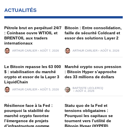
ACTUALITÉS
Pétrole brut en perpétuel 24/7
Bitcoin : Entre consolidation,
: Coinbase ouvre WTIOIL et
faille de sécurité Coldcard et
BRENTOIL aux traders
essor des solutions Layer 2
internationaux
ARTHUR CARLIER
AOÛT 7, 2026
ARTHUR CARLIER
AOÛT 6, 2026
Le Bitcoin repasse les 63 000
Marché crypto sous pression
$ : stabilisation du marché
: Bitcoin Hyper s’approche
crypto et essor de la Layer 3
des 33 millions de dollars
LiquidChain
BAPTISTE LECLERCQ
ARTHUR CARLIER
AOÛT 5, 2026
AOÛT 4, 2026
Résilience face à la Fed :
Statu quo de la Fed et
pourquoi la stabilité du
tensions obligataires :
marché crypto favorise
Pourquoi les capitaux se
l’émergence de projets
tournent vers l’utilité de
d’infrastructure comme
Bitcoin Hyper (HYPER)