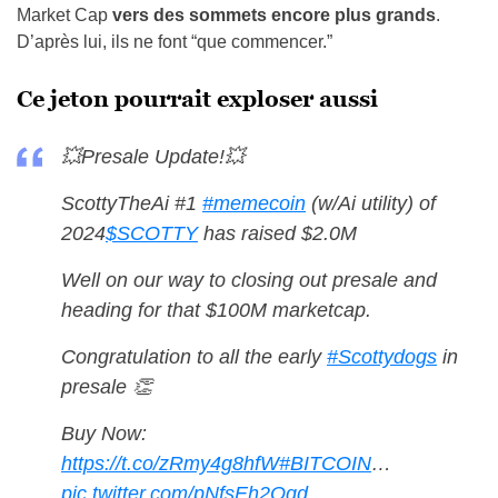
Market Cap
vers des sommets encore plus grands
.
D’après lui, ils ne font “que commencer.”
Ce jeton pourrait exploser aussi
💥Presale Update!💥
ScottyTheAi #1
#memecoin
(w/Ai utility) of
2024
$SCOTTY
has raised $2.0M
Well on our way to closing out presale and
heading for that $100M marketcap.
Congratulation to all the early
#Scottydogs
in
presale 👏
Buy Now:
https://t.co/zRmy4g8hfW
#BITCOIN
…
pic.twitter.com/pNfsEh2Oqd