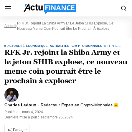
RFK Jr. Rejoint La Shiba Army Et Le Jeton SHIB Explose, Ce
Accueil
Nouveau Meme Coin Pourrait Être Le Prochain À Exploser
ACTUALITÉ ÉCONOMIQUE
,
ACTUALITÉS
,
CRYPTO-MONNAIES
,
NFT
,
VIE
RFK Jr. rejoint la Shiba Army et
POLITIQUE
le jeton SHIB explose, ce nouveau
meme coin pourrait être le
prochain à exploser
Charles Ledoux
Rédacteur Expert en Crypto-Monnaies
Publié le :
mars 4, 2024
Dernière mise à jour :
septembre 26, 2024
Partager