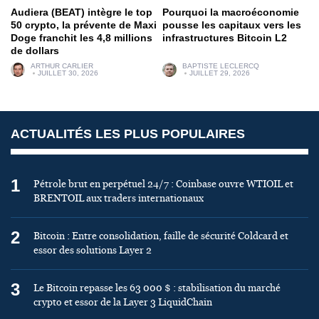
Audiera (BEAT) intègre le top
Pourquoi la macroéconomie
50 crypto, la prévente de Maxi
pousse les capitaux vers les
Doge franchit les 4,8 millions
infrastructures Bitcoin L2
de dollars
ARTHUR CARLIER
BAPTISTE LECLERCQ
JUILLET 30, 2026
JUILLET 29, 2026
ACTUALITÉS LES PLUS POPULAIRES
1
Pétrole brut en perpétuel 24/7 : Coinbase ouvre WTIOIL et
BRENTOIL aux traders internationaux
2
Bitcoin : Entre consolidation, faille de sécurité Coldcard et
essor des solutions Layer 2
3
Le Bitcoin repasse les 63 000 $ : stabilisation du marché
crypto et essor de la Layer 3 LiquidChain