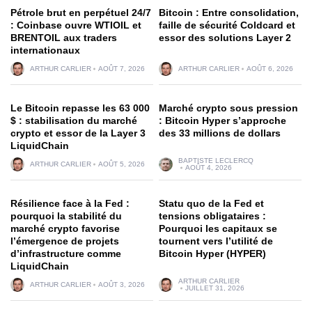
Pétrole brut en perpétuel 24/7
Bitcoin : Entre consolidation,
: Coinbase ouvre WTIOIL et
faille de sécurité Coldcard et
BRENTOIL aux traders
essor des solutions Layer 2
internationaux
ARTHUR CARLIER
AOÛT 7, 2026
ARTHUR CARLIER
AOÛT 6, 2026
Le Bitcoin repasse les 63 000
Marché crypto sous pression
$ : stabilisation du marché
: Bitcoin Hyper s’approche
crypto et essor de la Layer 3
des 33 millions de dollars
LiquidChain
BAPTISTE LECLERCQ
ARTHUR CARLIER
AOÛT 5, 2026
AOÛT 4, 2026
Résilience face à la Fed :
Statu quo de la Fed et
pourquoi la stabilité du
tensions obligataires :
marché crypto favorise
Pourquoi les capitaux se
l’émergence de projets
tournent vers l’utilité de
d’infrastructure comme
Bitcoin Hyper (HYPER)
LiquidChain
ARTHUR CARLIER
ARTHUR CARLIER
AOÛT 3, 2026
JUILLET 31, 2026