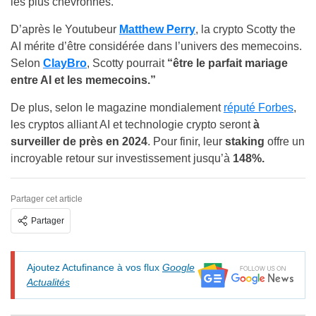
les plus chevronnés.
D’après le Youtubeur
Matthew Perry
, la crypto Scotty the
AI mérite d’être considérée dans l’univers des memecoins.
Selon
ClayBro
, Scotty pourrait
“être le parfait mariage
entre AI et les memecoins.”
De plus, selon le magazine mondialement
réputé Forbes
,
les cryptos alliant AI et technologie crypto seront
à
surveiller de près en 2024
. Pour finir, leur
staking
offre un
incroyable retour sur investissement jusqu’à
148%.
Partager cet article
Partager
Ajoutez Actufinance à vos flux
Google
Actualités