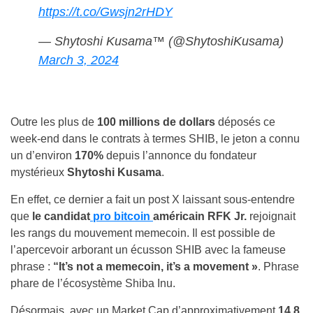
https://t.co/Gwsjn2rHDY
— Shytoshi Kusama™ (@ShytoshiKusama)
March 3, 2024
Outre les plus de
100 millions de dollars
déposés ce
week-end dans le contrats à termes SHIB, le jeton a connu
un d’environ
170%
depuis l’annonce du fondateur
mystérieux
Shytoshi Kusama
.
En effet, ce dernier a fait un post X laissant sous-entendre
que
le candidat
pro bitcoin
américain RFK Jr.
rejoignait
les rangs du mouvement memecoin.
Il est possible de
l’apercevoir arborant un écusson SHIB avec la fameuse
phrase :
“It’s not a memecoin, it’s a movement »
. Phrase
phare de l’écosystème Shiba Inu.
Désormais, avec un Market Cap d’approximativement
14,8