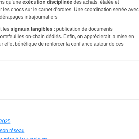
ons qu’une
exécution disciplinée
des achats, étalée et
ir les chocs sur le carnet d’ordres. Une coordination serrée avec
dérapages intrajournaliers.
t les
signaux tangibles
: publication de documents
efeuilles on-chain dédiés. Enfin, on apprécierait la mise en
ur effet bénéfique de renforcer la confiance autour de ces
 2025
 son réseau