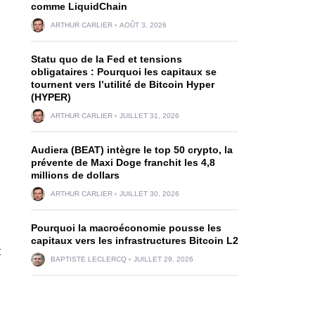
comme LiquidChain
ARTHUR CARLIER
AOÛT 3, 2026
Statu quo de la Fed et tensions
obligataires : Pourquoi les capitaux se
tournent vers l’utilité de Bitcoin Hyper
(HYPER)
ARTHUR CARLIER
JUILLET 31, 2026
Audiera (BEAT) intègre le top 50 crypto, la
prévente de Maxi Doge franchit les 4,8
millions de dollars
ARTHUR CARLIER
JUILLET 30, 2026
Pourquoi la macroéconomie pousse les
capitaux vers les infrastructures Bitcoin L2
t
BAPTISTE LECLERCQ
JUILLET 29, 2026