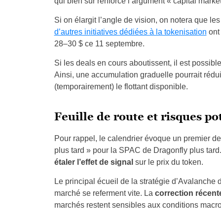
qui bien sûr renforce l’argument « capital market
Si on élargit l’angle de vision, on notera que le
d’autres initiatives dédiées à la tokenisation
ont 
28–30 $ ce 11 septembre.
Si les deals en cours aboutissent, il est possib
Ainsi, une accumulation graduelle pourrait réduire 
(temporairement) le flottant disponible.
Feuille de route et risques po
Pour rappel, le calendrier évoque un premier d
plus tard » pour la SPAC de Dragonfly plus tard.
étaler l’effet de signal
sur le prix du token.
Le principal écueil de la stratégie d’Avalanche 
marché se referment vite. La
correction récent
marchés restent sensibles aux conditions macro 