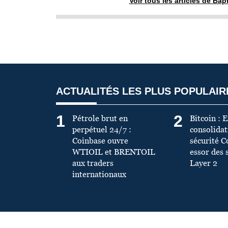
Voir tous les articles de Bap
ACTUALITÉS LES PLUS POPULAIR
1
2
Pétrole brut en
Bitcoin : 
perpétuel 24/7 :
consolidati
Coinbase ouvre
sécurité C
WTIOIL et BRENTOIL
essor des 
aux traders
Layer 2
internationaux