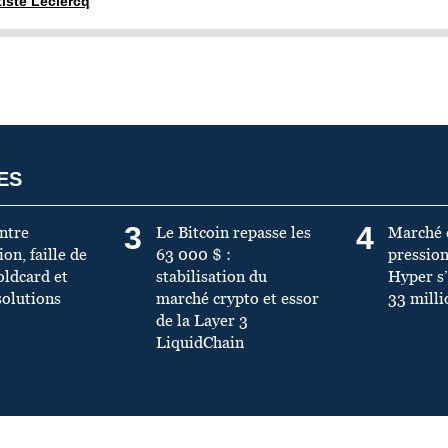
tiste Leclercq
ES
3
4
Entre
Le Bitcoin repasse les
Marché 
on, faille de
63 000 $ :
pression
oldcard et
stabilisation du
Hyper s
solutions
marché crypto et essor
33 milli
de la Layer 3
LiquidChain