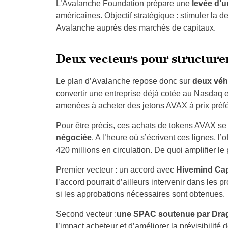
L’Avalanche Foundation prépare une
levée d’u
américaines. Objectif stratégique : stimuler la 
Avalanche auprès des marchés de capitaux.
Deux vecteurs pour structure
Le plan d’Avalanche repose donc sur
deux véh
convertir une entreprise déjà cotée au Nasdaq e
amenées à acheter des jetons AVAX à prix préfé
Pour être précis, ces achats de tokens AVAX se 
négociée
. A l’heure où s’écrivent ces lignes, l
420 millions en circulation. De quoi amplifier le
Premier vecteur : un accord avec
Hivemind Cap
l’accord pourrait d’ailleurs intervenir dans les 
si les approbations nécessaires sont obtenues.
Second vecteur :
une SPAC soutenue par Dra
l’impact acheteur et d’améliorer la prévisibilité 