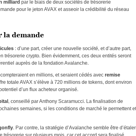
n milliard
par le biais de deux sociétés de trésorerie
demande pour le jeton AVAX et asseoir la crédibilité du réseau
r la demande
icules
: d’une part, créer une nouvelle société, et d’autre part,
n trésorerie crypto. Bien évidemment, ces deux entités seront
rentiel auprès de la fondation Avalanche.
compteraient en millions, et seraient cédés avec
remise
’offre totale AVAX s’élève à 720 millions de tokens, dont environ
 potentiel d’un flux acheteur organisé.
ital
, conseillé par Anthony Scaramucci. La finalisation de
prochaines semaines, si les conditions de marché le permettent e
gonfly
. Par contre, la stratégie d’Avalanche semble être d’étaler
de trésorerie sur plusieurs mois, car cet accord sera finalisé