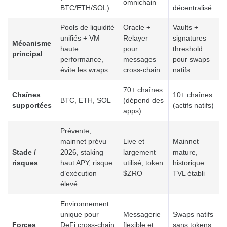
omnichain
BTC/ETH/SOL)
décentralisé
Pools de liquidité
Oracle +
Vaults +
unifiés + VM
Relayer
signatures
Mécanisme
haute
pour
threshold
principal
performance,
messages
pour swaps
évite les wraps
cross-chain
natifs
70+ chaînes
Chaînes
10+ chaînes
BTC, ETH, SOL
(dépend des
supportées
(actifs natifs)
apps)
Prévente,
mainnet prévu
Live et
Mainnet
Stade /
2026, staking
largement
mature,
risques
haut APY, risque
utilisé, token
historique
d’exécution
$ZRO
TVL établi
élevé
Environnement
unique pour
Messagerie
Swaps natifs
Forces
DeFi cross-chain
flexible et
sans tokens