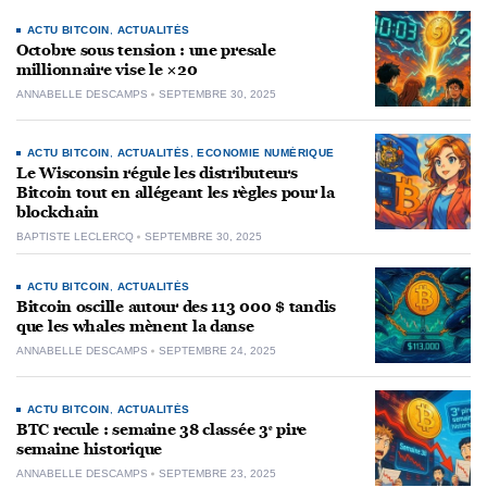
ACTU BITCOIN
,
ACTUALITÉS
Octobre sous tension : une presale
millionnaire vise le ×20
ANNABELLE DESCAMPS
SEPTEMBRE 30, 2025
ACTU BITCOIN
,
ACTUALITÉS
,
ECONOMIE NUMÉRIQUE
Le Wisconsin régule les distributeurs
Bitcoin tout en allégeant les règles pour la
blockchain
BAPTISTE LECLERCQ
SEPTEMBRE 30, 2025
ACTU BITCOIN
,
ACTUALITÉS
Bitcoin oscille autour des 113 000 $ tandis
que les whales mènent la danse
ANNABELLE DESCAMPS
SEPTEMBRE 24, 2025
ACTU BITCOIN
,
ACTUALITÉS
BTC recule : semaine 38 classée 3ᵉ pire
semaine historique
ANNABELLE DESCAMPS
SEPTEMBRE 23, 2025