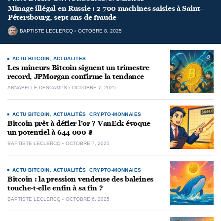
Minage illégal en Russie : 2 700 machines saisies à Saint-
Pétersbourg, sept ans de fraude
BAPTISTE LECLERCQ
OCTOBRE 8, 2025
ACTU BITCOIN
,
ACTUALITÉS
Les mineurs Bitcoin signent un trimestre
record, JPMorgan confirme la tendance
ANNABELLE DESCAMPS
OCTOBRE 7, 2025
ACTU BITCOIN
,
ACTUALITÉS
,
CRYPTO-MONNAIES
Bitcoin prêt à défier l’or ? VanEck évoque
un potentiel à 644 000 $
BAPTISTE LECLERCQ
OCTOBRE 7, 2025
ACTU BITCOIN
,
ACTUALITÉS
,
CRYPTO-MONNAIES
Bitcoin : la pression vendeuse des baleines
touche-t-elle enfin à sa fin ?
BAPTISTE LECLERCQ
OCTOBRE 6, 2025