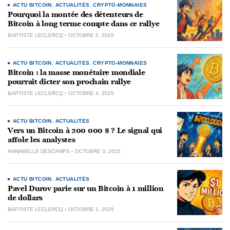
ACTU BITCOIN
,
ACTUALITÉS
,
CRYPTO-MONNAIES
Pourquoi la montée des détenteurs de
Bitcoin à long terme compte dans ce rallye
BAPTISTE LECLERCQ
OCTOBRE 5, 2025
ACTU BITCOIN
,
ACTUALITÉS
,
CRYPTO-MONNAIES
Bitcoin : la masse monétaire mondiale
pourrait dicter son prochain rallye
BAPTISTE LECLERCQ
OCTOBRE 4, 2025
ACTU BITCOIN
,
ACTUALITÉS
Vers un Bitcoin à 200 000 $ ? Le signal qui
affole les analystes
ANNABELLE DESCAMPS
OCTOBRE 3, 2025
ACTU BITCOIN
,
ACTUALITÉS
Pavel Durov parie sur un Bitcoin à 1 million
de dollars
BAPTISTE LECLERCQ
OCTOBRE 1, 2025