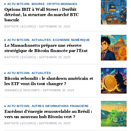
ACTU BITCOIN
,
BOURSE
,
CRYPTO-MONNAIES
Options IBIT à Wall Street : Deribit
détrôné, la structure du marché BTC
bascule
BAPTISTE LECLERCQ
SEPTEMBRE 30, 2025
ACTU BITCOIN
,
ACTUALITÉS
,
ECONOMIE NUMÉRIQUE
Le Massachusetts prépare une réserve
stratégique de Bitcoin financée par l’État
BAPTISTE LECLERCQ
SEPTEMBRE 30, 2025
ACTU BITCOIN
,
ACTUALITÉS
Bitcoin rebondit : le shutdown américain et
les ETF vont-ils tout changer ?
ANNABELLE DESCAMPS
SEPTEMBRE 30, 2025
ACTU BITCOIN
,
AUTRES INFORMATIONS FINANCIÈRES
,
CRYPTO-MONNAIES
Excédent d’énergie renouvelable au Brésil :
vers un nouveau hub Bitcoin vert ?
BAPTISTE LECLERCQ
SEPTEMBRE 30, 2025