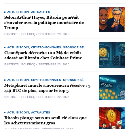
ACTU BITCOIN
,
ACTUALITÉS
Selon Arthur Hayes, Bitcoin pourrait
s’envoler avec la politique monétaire de
Trump
BAPTISTE LECLERCQ
SEPTEMBRE 23, 2025
ACTU BITCOIN
,
CRYPTO-MONNAIES
,
SPONSORISÉ
CleanSpark décroche 100 M$ de crédit
adossé au Bitcoin chez Coinbase Prime
BAPTISTE LECLERCQ
SEPTEMBRE 23, 2025
ACTU BITCOIN
,
CRYPTO-MONNAIES
,
SPONSORISÉ
Metaplanet muscle à nouveau sa réserve : 5
419 BTC de plus, cap sur le top 5
BAPTISTE LECLERCQ
SEPTEMBRE 22, 2025
ACTU BITCOIN
,
ACTUALITÉS
Bitcoin plonge sous un seuil clé alors que
les acheteurs misent gros