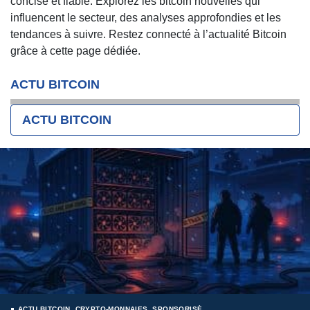
concise et fiable. Explorez les bitcoin nouvelles qui
influencent le secteur, des analyses approfondies et les
tendances à suivre. Restez connecté à l’actualité Bitcoin
grâce à cette page dédiée.
ACTU BITCOIN
ACTU BITCOIN
ACTU BITCOIN
,
CRYPTO-MONNAIES
,
SPONSORISÉ