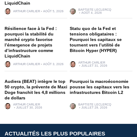
LiquidChain
BAPTISTE LECLERCQ
ARTHUR CARLIER
AOÛT 5, 2026
AOÛT 4, 2026
Résilience face à la Fed :
Statu quo de la Fed et
pourquoi la stabilité du
tensions obligataires :
marché crypto favorise
Pourquoi les capitaux se
l’émergence de projets
tournent vers l’utilité de
d’infrastructure comme
Bitcoin Hyper (HYPER)
LiquidChain
ARTHUR CARLIER
ARTHUR CARLIER
AOÛT 3, 2026
JUILLET 31, 2026
Audiera (BEAT) intègre le top
Pourquoi la macroéconomie
50 crypto, la prévente de Maxi
pousse les capitaux vers les
Doge franchit les 4,8 millions
infrastructures Bitcoin L2
de dollars
ARTHUR CARLIER
BAPTISTE LECLERCQ
JUILLET 30, 2026
JUILLET 29, 2026
ACTUALITÉS LES PLUS POPULAIRES