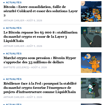
ACTUALITÉS
Bitcoin : Entre consolidation, faille de
sécurité Coldcard et essor des solutions Layer
2
ARTHUR CARLIER
AOÛT 6, 2026
ACTUALITÉS
Le Bitcoin repasse les 63 000 $ : stabilisation
du marché crypto et essor de la Layer 3
LiquidChain
ARTHUR CARLIER
AOÛT 5, 2026
ACTUALITÉS
Marché crypto sous pression : Bitcoin Hyper
s’approche des 33 millions de dollars
BAPTISTE LECLERCQ
AOÛT 4, 2026
ACTUALITÉS
Résilience face à la Fed : pourquoi la stabilité
du marché crypto favorise l’émergence de
projets d’infrastructure comme LiquidChain
ARTHUR CARLIER
AOÛT 3, 2026
ACTUALITÉS