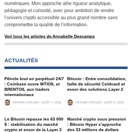
numériques. Mon approche allie rigueur analytique,
pédagogie et curiosité, avec pour ambition de rendre
l’univers crypto accessible au plus grand nombre sans
compromettre la qualité de l’information.
Voir tous les articles de Annabelle Descamps
ACTUALITÉS
Pétrole brut en perpétuel 24/7
Bitcoin : Entre consolidation,
: Coinbase ouvre WTIOIL et
faille de sécurité Coldcard et
BRENTOIL aux traders
essor des solutions Layer 2
internationaux
ARTHUR CARLIER
AOÛT 7, 2026
ARTHUR CARLIER
AOÛT 6, 2026
Le Bitcoin repasse les 63 000
Marché crypto sous pression
$ : stabilisation du marché
: Bitcoin Hyper s’approche
crypto et essor de la Layer 3
des 33 millions de dollars