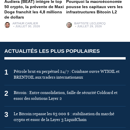
Audiera (BEAT) intègre le top
Pourquoi la macroéconomie
50 crypto, la prévente de Maxi
pousse les capitaux vers les
Doge franchit les 4,8 millions
infrastructures Bitcoin L2
de dollars
ARTHUR CARLIER
BAPTISTE LECLERCQ
JUILLET 30, 2026
JUILLET 29, 2026
ACTUALITÉS LES PLUS POPULAIRES
1
Pétrole brut en perpétuel 24/7 : Coinbase ouvre WTIOIL et
BRENTOIL aux traders internationaux
2
Bitcoin : Entre consolidation, faille de sécurité Coldcard et
essor des solutions Layer 2
3
Le Bitcoin repasse les 63 000 $ : stabilisation du marché
crypto et essor de la Layer 3 LiquidChain