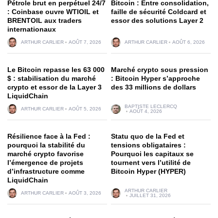
Pétrole brut en perpétuel 24/7
Bitcoin : Entre consolidation,
: Coinbase ouvre WTIOIL et
faille de sécurité Coldcard et
BRENTOIL aux traders
essor des solutions Layer 2
internationaux
ARTHUR CARLIER
AOÛT 7, 2026
ARTHUR CARLIER
AOÛT 6, 2026
Le Bitcoin repasse les 63 000
Marché crypto sous pression
$ : stabilisation du marché
: Bitcoin Hyper s’approche
crypto et essor de la Layer 3
des 33 millions de dollars
LiquidChain
BAPTISTE LECLERCQ
ARTHUR CARLIER
AOÛT 5, 2026
AOÛT 4, 2026
Résilience face à la Fed :
Statu quo de la Fed et
pourquoi la stabilité du
tensions obligataires :
marché crypto favorise
Pourquoi les capitaux se
l’émergence de projets
tournent vers l’utilité de
d’infrastructure comme
Bitcoin Hyper (HYPER)
LiquidChain
ARTHUR CARLIER
ARTHUR CARLIER
AOÛT 3, 2026
JUILLET 31, 2026