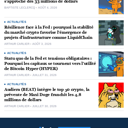
s’approche des 33 millions de dollars
BAPTISTE LECLERCQ
AOÛT 4, 2026
ACTUALITÉS
Résilience face à la Fed : pourquoi la stabilité
du marché crypto favorise l’émergence de
projets d’infrastructure comme LiquidChain
ARTHUR CARLIER
AOÛT 3, 2026
ACTUALITÉS
Statu quo de la Fed et tensions obligataires :
Pourquoi les capitaux se tournent vers l’utilité
de Bitcoin Hyper (HYPER)
ARTHUR CARLIER
JUILLET 31, 2026
ACTUALITÉS
Audiera (BEAT) intègre le top 50 crypto, la
prévente de Maxi Doge franchit les 4,8
millions de dollars
ARTHUR CARLIER
JUILLET 30, 2026