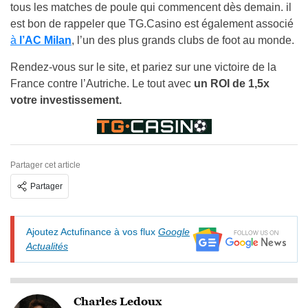
tous les matches de poule qui commencent dès demain. il
est bon de rappeler que TG.Casino est également associé
à
l’AC Milan
, l’un des plus grands clubs de foot au monde.
Rendez-vous sur le site, et pariez sur une victoire de la
France contre l’Autriche. Le tout avec
un ROI de 1,5x
votre investissement.
Partager cet article
Partager
Ajoutez Actufinance à vos flux
Google
Actualités
Charles Ledoux