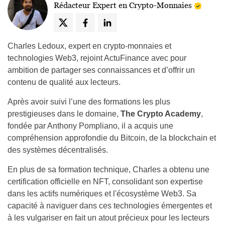
Rédacteur Expert en Crypto-Monnaies
Charles Ledoux, expert en crypto-monnaies et
technologies Web3, rejoint ActuFinance avec pour
ambition de partager ses connaissances et d’offrir un
contenu de qualité aux lecteurs.
Après avoir suivi l’une des formations les plus
prestigieuses dans le domaine,
The Crypto Academy
,
fondée par Anthony Pompliano, il a acquis une
compréhension approfondie du Bitcoin, de la blockchain et
des systèmes décentralisés.
En plus de sa formation technique, Charles a obtenu une
certification officielle en NFT, consolidant son expertise
dans les actifs numériques et l'écosystème Web3. Sa
capacité à naviguer dans ces technologies émergentes et
à les vulgariser en fait un atout précieux pour les lecteurs