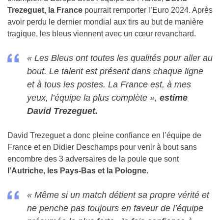
Trezeguet
,
la France
pourrait remporter l’Euro 2024. Après
avoir perdu le dernier mondial aux tirs au but de manière
tragique, les bleus viennent avec un cœur revanchard.
« Les Bleus ont toutes les qualités pour aller au
bout. Le talent est présent dans chaque ligne
et à tous les postes. La France est, à mes
yeux, l’équipe la plus complète »,
estime
David Trezeguet.
David Trezeguet a donc pleine confiance en l’équipe de
France et en Didier Deschamps pour venir à bout sans
encombre des 3 adversaires de la poule que sont
l’Autriche, les Pays-Bas et la Pologne.
« Même si un match détient sa propre vérité et
ne penche pas toujours en faveur de l’équipe