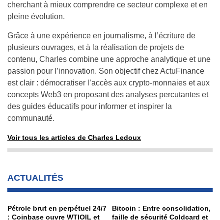
cherchant à mieux comprendre ce secteur complexe et en
pleine évolution.
Grâce à une expérience en journalisme, à l’écriture de
plusieurs ouvrages, et à la réalisation de projets de
contenu, Charles combine une approche analytique et une
passion pour l’innovation. Son objectif chez ActuFinance
est clair : démocratiser l’accès aux crypto-monnaies et aux
concepts Web3 en proposant des analyses percutantes et
des guides éducatifs pour informer et inspirer la
communauté.
Voir tous les articles de Charles Ledoux
ACTUALITÉS
Pétrole brut en perpétuel 24/7
Bitcoin : Entre consolidation,
: Coinbase ouvre WTIOIL et
faille de sécurité Coldcard et