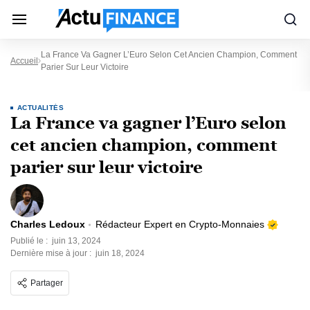
La France Va Gagner L’Euro Selon Cet Ancien Champion, Comment
Accueil
Parier Sur Leur Victoire
ACTUALITÉS
La France va gagner l’Euro selon
cet ancien champion, comment
parier sur leur victoire
Charles Ledoux
Rédacteur Expert en Crypto-Monnaies
Publié le :
juin 13, 2024
Dernière mise à jour :
juin 18, 2024
Partager