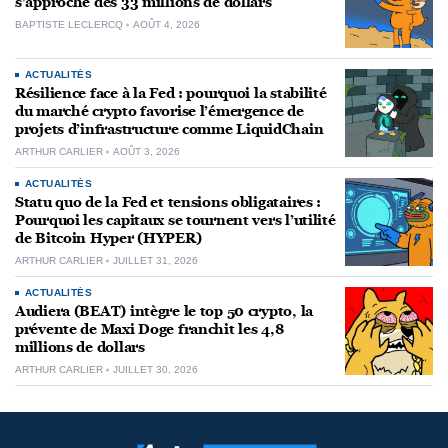
s’approche des 33 millions de dollars
BAPTISTE LECLERCQ
AOÛT 4, 2026
ACTUALITÉS
Résilience face à la Fed : pourquoi la stabilité
du marché crypto favorise l’émergence de
projets d’infrastructure comme LiquidChain
ARTHUR CARLIER
AOÛT 3, 2026
ACTUALITÉS
Statu quo de la Fed et tensions obligataires :
Pourquoi les capitaux se tournent vers l’utilité
de Bitcoin Hyper (HYPER)
ARTHUR CARLIER
JUILLET 31, 2026
ACTUALITÉS
Audiera (BEAT) intègre le top 50 crypto, la
prévente de Maxi Doge franchit les 4,8
millions de dollars
ARTHUR CARLIER
JUILLET 30, 2026