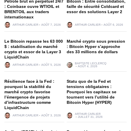
Pétrole brut en perpétuel 24/7
Bitcoin : Entre consolidation,
: Coinbase ouvre WTIOIL et
faille de sécurité Coldcard et
BRENTOIL aux traders
essor des solutions Layer 2
internationaux
ARTHUR CARLIER
AOÛT 7, 2026
ARTHUR CARLIER
AOÛT 6, 2026
Le Bitcoin repasse les 63 000
Marché crypto sous pression
$ : stabilisation du marché
: Bitcoin Hyper s’approche
crypto et essor de la Layer 3
des 33 millions de dollars
LiquidChain
BAPTISTE LECLERCQ
ARTHUR CARLIER
AOÛT 5, 2026
AOÛT 4, 2026
Résilience face à la Fed :
Statu quo de la Fed et
pourquoi la stabilité du
tensions obligataires :
marché crypto favorise
Pourquoi les capitaux se
l’émergence de projets
tournent vers l’utilité de
d’infrastructure comme
Bitcoin Hyper (HYPER)
LiquidChain
ARTHUR CARLIER
ARTHUR CARLIER
AOÛT 3, 2026
JUILLET 31, 2026