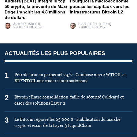
Audiera (BEAT) intègre le top
Pourquoi la macroéconomie
50 crypto, la prévente de Maxi
pousse les capitaux vers les
Doge franchit les 4,8 millions
infrastructures Bitcoin L2
de dollars
ARTHUR CARLIER
BAPTISTE LECLERCQ
JUILLET 30, 2026
JUILLET 29, 2026
ACTUALITÉS LES PLUS POPULAIRES
1
Pétrole brut en perpétuel 24/7 : Coinbase ouvre WTIOIL et
BRENTOIL aux traders internationaux
2
Bitcoin : Entre consolidation, faille de sécurité Coldcard et
essor des solutions Layer 2
3
Le Bitcoin repasse les 63 000 $ : stabilisation du marché
crypto et essor de la Layer 3 LiquidChain