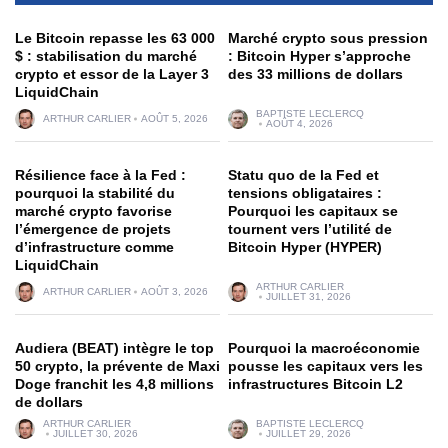
Le Bitcoin repasse les 63 000
Marché crypto sous pression
$ : stabilisation du marché
: Bitcoin Hyper s’approche
crypto et essor de la Layer 3
des 33 millions de dollars
LiquidChain
BAPTISTE LECLERCQ
ARTHUR CARLIER
AOÛT 5, 2026
AOÛT 4, 2026
Résilience face à la Fed :
Statu quo de la Fed et
pourquoi la stabilité du
tensions obligataires :
marché crypto favorise
Pourquoi les capitaux se
l’émergence de projets
tournent vers l’utilité de
d’infrastructure comme
Bitcoin Hyper (HYPER)
LiquidChain
ARTHUR CARLIER
ARTHUR CARLIER
AOÛT 3, 2026
JUILLET 31, 2026
Audiera (BEAT) intègre le top
Pourquoi la macroéconomie
50 crypto, la prévente de Maxi
pousse les capitaux vers les
Doge franchit les 4,8 millions
infrastructures Bitcoin L2
de dollars
ARTHUR CARLIER
BAPTISTE LECLERCQ
JUILLET 30, 2026
JUILLET 29, 2026