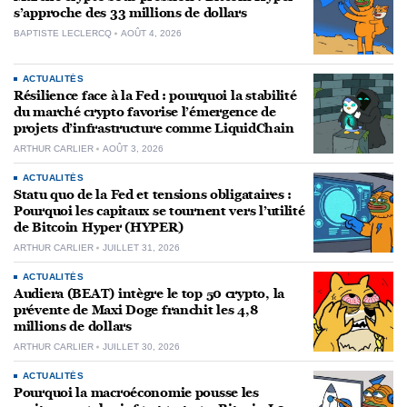
s’approche des 33 millions de dollars
BAPTISTE LECLERCQ
AOÛT 4, 2026
ACTUALITÉS
Résilience face à la Fed : pourquoi la stabilité
du marché crypto favorise l’émergence de
projets d’infrastructure comme LiquidChain
ARTHUR CARLIER
AOÛT 3, 2026
ACTUALITÉS
Statu quo de la Fed et tensions obligataires :
Pourquoi les capitaux se tournent vers l’utilité
de Bitcoin Hyper (HYPER)
ARTHUR CARLIER
JUILLET 31, 2026
ACTUALITÉS
Audiera (BEAT) intègre le top 50 crypto, la
prévente de Maxi Doge franchit les 4,8
millions de dollars
ARTHUR CARLIER
JUILLET 30, 2026
ACTUALITÉS
Pourquoi la macroéconomie pousse les