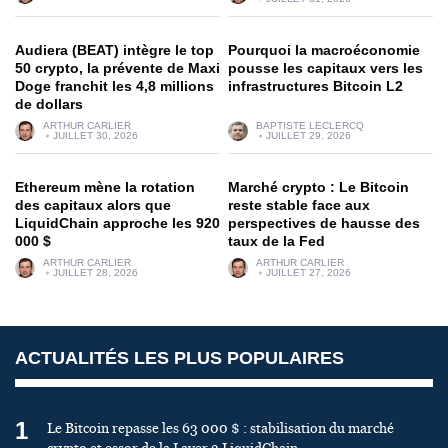
Audiera (BEAT) intègre le top
Pourquoi la macroéconomie
50 crypto, la prévente de Maxi
pousse les capitaux vers les
Doge franchit les 4,8 millions
infrastructures Bitcoin L2
de dollars
ARTHUR CARLIER
BAPTISTE LECLERCQ
JUILLET 30, 2026
JUILLET 29, 2026
Ethereum mène la rotation
Marché crypto : Le Bitcoin
des capitaux alors que
reste stable face aux
LiquidChain approche les 920
perspectives de hausse des
000 $
taux de la Fed
ARTHUR CARLIER
ARTHUR CARLIER
JUILLET 28, 2026
JUILLET 27, 2026
ACTUALITÉS LES PLUS POPULAIRES
1
Le Bitcoin repasse les 63 000 $ : stabilisation du marché