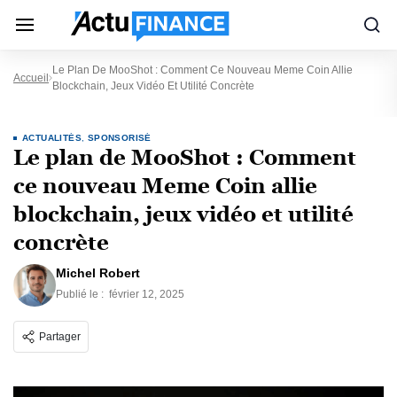
Le Plan De MooShot : Comment Ce Nouveau Meme Coin Allie
Accueil
Blockchain, Jeux Vidéo Et Utilité Concrète
ACTUALITÉS
,
SPONSORISÉ
Le plan de MooShot : Comment
ce nouveau Meme Coin allie
blockchain, jeux vidéo et utilité
concrète
Michel Robert
Publié le :
février 12, 2025
Partager