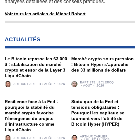
analyses détaillées et des conseils pratiques.
Voir tous les articles de Michel Robert
ACTUALITÉS
Le Bitcoin repasse les 63 000
Marché crypto sous pression
$ : stabilisation du marché
: Bitcoin Hyper s’approche
crypto et essor de la Layer 3
des 33 millions de dollars
LiquidChain
BAPTISTE LECLERCQ
ARTHUR CARLIER
AOÛT 5, 2026
AOÛT 4, 2026
Résilience face à la Fed :
Statu quo de la Fed et
pourquoi la stabilité du
tensions obligataires :
marché crypto favorise
Pourquoi les capitaux se
l’émergence de projets
tournent vers l’utilité de
d’infrastructure comme
Bitcoin Hyper (HYPER)
LiquidChain
ARTHUR CARLIER
ARTHUR CARLIER
AOÛT 3, 2026
JUILLET 31, 2026