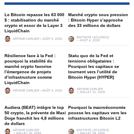
Le Bitcoin repasse les 63 000
Marché crypto sous pression
$ : stabilisation du marché
: Bitcoin Hyper s’approche
crypto et essor de la Layer 3
des 33 millions de dollars
LiquidChain
BAPTISTE LECLERCQ
ARTHUR CARLIER
AOÛT 5, 2026
AOÛT 4, 2026
Résilience face à la Fed :
Statu quo de la Fed et
pourquoi la stabilité du
tensions obligataires :
marché crypto favorise
Pourquoi les capitaux se
l’émergence de projets
tournent vers l’utilité de
d’infrastructure comme
Bitcoin Hyper (HYPER)
LiquidChain
ARTHUR CARLIER
ARTHUR CARLIER
AOÛT 3, 2026
JUILLET 31, 2026
Audiera (BEAT) intègre le top
Pourquoi la macroéconomie
50 crypto, la prévente de Maxi
pousse les capitaux vers les
Doge franchit les 4,8 millions
infrastructures Bitcoin L2
de dollars
ARTHUR CARLIER
BAPTISTE LECLERCQ
JUILLET 30, 2026
JUILLET 29, 2026