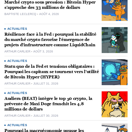
Marché crypto sous pression : Bitcoin Hyper
s’approche des 33 millions de dollars
BAPTISTE LECLERCQ
AOÛT 4, 2026
ACTUALITÉS
Résilience face à la Fed : pourquoi la stabilité
du marché crypto favorise l’émergence de
projets d’infrastructure comme LiquidChain
ARTHUR CARLIER
AOÛT 3, 2026
ACTUALITÉS
Statu quo de la Fed et tensions obligataires :
Pourquoi les capitaux se tournent vers l’utilité
de Bitcoin Hyper (HYPER)
ARTHUR CARLIER
JUILLET 31, 2026
ACTUALITÉS
Audiera (BEAT) intègre le top 50 crypto, la
prévente de Maxi Doge franchit les 4,8
millions de dollars
ARTHUR CARLIER
JUILLET 30, 2026
ACTUALITÉS
Pourquoi la macroéconomie pousse les