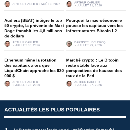
ARTHUR CARLIER
ARTHUR CARLIER
AOÛT 3, 2026
JUILLET 31, 2026
Audiera (BEAT) intègre le top
Pourquoi la macroéconomie
50 crypto, la prévente de Maxi
pousse les capitaux vers les
Doge franchit les 4,8 millions
infrastructures Bitcoin L2
de dollars
ARTHUR CARLIER
BAPTISTE LECLERCQ
JUILLET 30, 2026
JUILLET 29, 2026
Ethereum mène la rotation
Marché crypto : Le Bitcoin
des capitaux alors que
reste stable face aux
LiquidChain approche les 920
perspectives de hausse des
000 $
taux de la Fed
ARTHUR CARLIER
ARTHUR CARLIER
JUILLET 28, 2026
JUILLET 27, 2026
ACTUALITÉS LES PLUS POPULAIRES