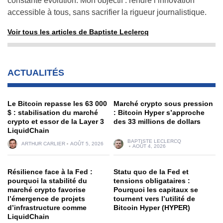
constante évolution. Mon objectif : rendre l’innovation
accessible à tous, sans sacrifier la rigueur journalistique.
Voir tous les articles de Baptiste Leclercq
ACTUALITÉS
Le Bitcoin repasse les 63 000
Marché crypto sous pression
$ : stabilisation du marché
: Bitcoin Hyper s’approche
crypto et essor de la Layer 3
des 33 millions de dollars
LiquidChain
BAPTISTE LECLERCQ
ARTHUR CARLIER
AOÛT 5, 2026
AOÛT 4, 2026
Résilience face à la Fed :
Statu quo de la Fed et
pourquoi la stabilité du
tensions obligataires :
marché crypto favorise
Pourquoi les capitaux se
l’émergence de projets
tournent vers l’utilité de
d’infrastructure comme
Bitcoin Hyper (HYPER)
LiquidChain