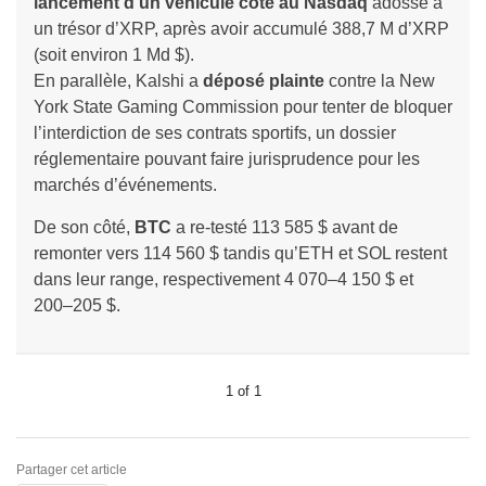
lancement d’un véhicule coté au Nasdaq
adossé à
un trésor d’XRP, après avoir accumulé 388,7 M d’XRP
(soit environ 1 Md $).
En parallèle, Kalshi a
déposé plainte
contre la New
York State Gaming Commission pour tenter de bloquer
l’interdiction de ses contrats sportifs, un dossier
réglementaire pouvant faire jurisprudence pour les
marchés d’événements.
De son côté,
BTC
a re-testé 113 585 $ avant de
remonter vers 114 560 $ tandis qu’ETH et SOL restent
dans leur range, respectivement 4 070–4 150 $ et
200–205 $.
1
of
1
Partager cet article