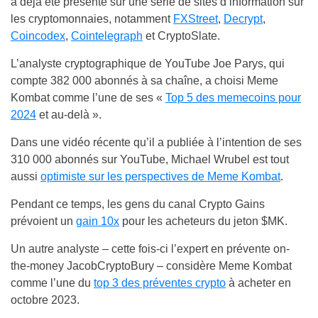
a déjà été présenté sur une série de sites d’information sur
les cryptomonnaies, notamment
FXStreet
,
Decrypt
,
Coincodex
,
Cointelegraph
et
CryptoSlate
.
L’analyste cryptographique de YouTube Joe Parys, qui
compte 382 000 abonnés à sa chaîne, a choisi Meme
Kombat comme l’une de ses «
Top 5 des memecoins pour
2024
et au-delà ».
Dans une vidéo récente qu’il a publiée à l’intention de ses
310 000 abonnés sur YouTube, Michael Wrubel est tout
aussi
optimiste sur les perspectives de Meme Kombat
.
Pendant ce temps, les gens du canal Crypto Gains
prévoient un
gain 10x
pour les acheteurs du jeton $MK.
Un autre analyste – cette fois-ci l’expert en prévente on-
the-money JacobCryptoBury – considère Meme Kombat
comme l’une du
top 3 des préventes crypto
à acheter en
octobre 2023.