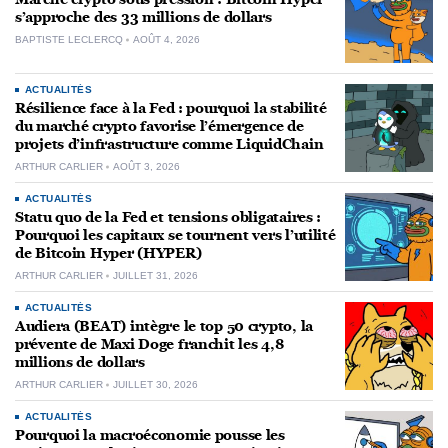
s’approche des 33 millions de dollars
BAPTISTE LECLERCQ
AOÛT 4, 2026
ACTUALITÉS
Résilience face à la Fed : pourquoi la stabilité
du marché crypto favorise l’émergence de
projets d’infrastructure comme LiquidChain
ARTHUR CARLIER
AOÛT 3, 2026
ACTUALITÉS
Statu quo de la Fed et tensions obligataires :
Pourquoi les capitaux se tournent vers l’utilité
de Bitcoin Hyper (HYPER)
ARTHUR CARLIER
JUILLET 31, 2026
ACTUALITÉS
Audiera (BEAT) intègre le top 50 crypto, la
prévente de Maxi Doge franchit les 4,8
millions de dollars
ARTHUR CARLIER
JUILLET 30, 2026
ACTUALITÉS
Pourquoi la macroéconomie pousse les