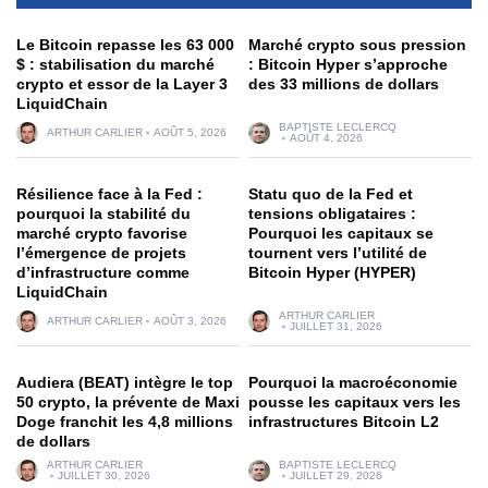
Le Bitcoin repasse les 63 000
Marché crypto sous pression
$ : stabilisation du marché
: Bitcoin Hyper s’approche
crypto et essor de la Layer 3
des 33 millions de dollars
LiquidChain
BAPTISTE LECLERCQ
ARTHUR CARLIER
AOÛT 5, 2026
AOÛT 4, 2026
Résilience face à la Fed :
Statu quo de la Fed et
pourquoi la stabilité du
tensions obligataires :
marché crypto favorise
Pourquoi les capitaux se
l’émergence de projets
tournent vers l’utilité de
d’infrastructure comme
Bitcoin Hyper (HYPER)
LiquidChain
ARTHUR CARLIER
ARTHUR CARLIER
AOÛT 3, 2026
JUILLET 31, 2026
Audiera (BEAT) intègre le top
Pourquoi la macroéconomie
50 crypto, la prévente de Maxi
pousse les capitaux vers les
Doge franchit les 4,8 millions
infrastructures Bitcoin L2
de dollars
ARTHUR CARLIER
BAPTISTE LECLERCQ
JUILLET 30, 2026
JUILLET 29, 2026