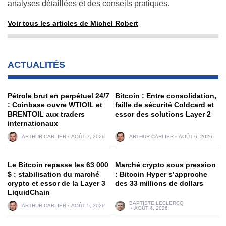
analyses détaillées et des conseils pratiques.
Voir tous les articles de Michel Robert
ACTUALITÉS
Pétrole brut en perpétuel 24/7
Bitcoin : Entre consolidation,
: Coinbase ouvre WTIOIL et
faille de sécurité Coldcard et
BRENTOIL aux traders
essor des solutions Layer 2
internationaux
ARTHUR CARLIER
AOÛT 7, 2026
ARTHUR CARLIER
AOÛT 6, 2026
Le Bitcoin repasse les 63 000
Marché crypto sous pression
$ : stabilisation du marché
: Bitcoin Hyper s’approche
crypto et essor de la Layer 3
des 33 millions de dollars
LiquidChain
BAPTISTE LECLERCQ
ARTHUR CARLIER
AOÛT 5, 2026
AOÛT 4, 2026