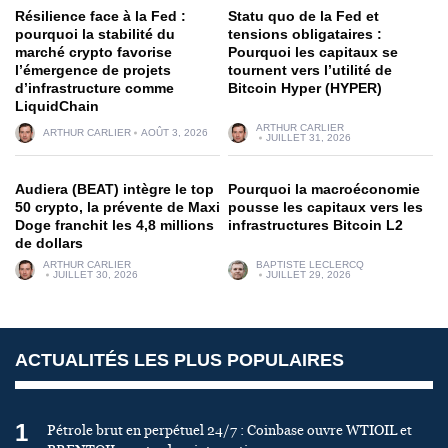
Résilience face à la Fed :
Statu quo de la Fed et
pourquoi la stabilité du
tensions obligataires :
marché crypto favorise
Pourquoi les capitaux se
l’émergence de projets
tournent vers l’utilité de
d’infrastructure comme
Bitcoin Hyper (HYPER)
LiquidChain
ARTHUR CARLIER
ARTHUR CARLIER
AOÛT 3, 2026
JUILLET 31, 2026
Audiera (BEAT) intègre le top
Pourquoi la macroéconomie
50 crypto, la prévente de Maxi
pousse les capitaux vers les
Doge franchit les 4,8 millions
infrastructures Bitcoin L2
de dollars
ARTHUR CARLIER
BAPTISTE LECLERCQ
JUILLET 30, 2026
JUILLET 29, 2026
ACTUALITÉS LES PLUS POPULAIRES
1
Pétrole brut en perpétuel 24/7 : Coinbase ouvre WTIOIL et