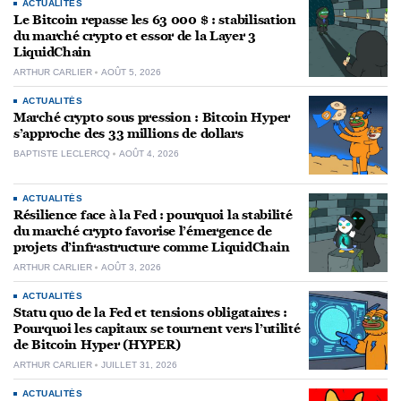
ACTUALITÉS
Le Bitcoin repasse les 63 000 $ : stabilisation
du marché crypto et essor de la Layer 3
LiquidChain
ARTHUR CARLIER
AOÛT 5, 2026
ACTUALITÉS
Marché crypto sous pression : Bitcoin Hyper
s’approche des 33 millions de dollars
BAPTISTE LECLERCQ
AOÛT 4, 2026
ACTUALITÉS
Résilience face à la Fed : pourquoi la stabilité
du marché crypto favorise l’émergence de
projets d’infrastructure comme LiquidChain
ARTHUR CARLIER
AOÛT 3, 2026
ACTUALITÉS
Statu quo de la Fed et tensions obligataires :
Pourquoi les capitaux se tournent vers l’utilité
de Bitcoin Hyper (HYPER)
ARTHUR CARLIER
JUILLET 31, 2026
ACTUALITÉS