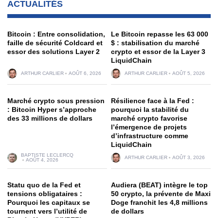
ACTUALITÉS
Bitcoin : Entre consolidation,
Le Bitcoin repasse les 63 000
faille de sécurité Coldcard et
$ : stabilisation du marché
essor des solutions Layer 2
crypto et essor de la Layer 3
LiquidChain
ARTHUR CARLIER
AOÛT 6, 2026
ARTHUR CARLIER
AOÛT 5, 2026
Marché crypto sous pression
Résilience face à la Fed :
: Bitcoin Hyper s’approche
pourquoi la stabilité du
des 33 millions de dollars
marché crypto favorise
l’émergence de projets
d’infrastructure comme
LiquidChain
BAPTISTE LECLERCQ
ARTHUR CARLIER
AOÛT 3, 2026
AOÛT 4, 2026
Statu quo de la Fed et
Audiera (BEAT) intègre le top
tensions obligataires :
50 crypto, la prévente de Maxi
Pourquoi les capitaux se
Doge franchit les 4,8 millions
tournent vers l’utilité de
de dollars