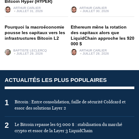
Bitcoin Hyper (HYPER)
ARTHUR CARLIER
ARTHUR CARLIER
JUILLET 31, 2026
JUILLET 30, 2026
Pourquoi la macroéconomie
Ethereum mène la rotation
pousse les capitaux vers les
des capitaux alors que
infrastructures Bitcoin L2
LiquidChain approche les 920
000 $
BAPTISTE LECLERCQ
ARTHUR CARLIER
JUILLET 29, 2026
JUILLET 28, 2026
ACTUALITÉS LES PLUS POPULAIRES
1
Bitcoin : Entre consolidation, faille de sécurité Coldcard et
essor des solutions Layer 2
2
Le Bitcoin repasse les 63 000 $ : stabilisation du marché
crypto et essor de la Layer 3 LiquidChain