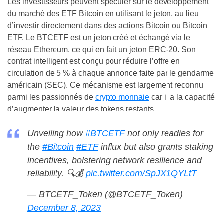
Les investisseurs peuvent spéculer sur le développement
du marché des ETF Bitcoin en utilisant le jeton, au lieu
d’investir directement dans des actions Bitcoin ou Bitcoin
ETF. Le BTCETF est un jeton créé et échangé via le
réseau Ethereum, ce qui en fait un jeton ERC-20. Son
contrat intelligent est conçu pour réduire l’offre en
circulation de 5 % à chaque annonce faite par le gendarme
américain (SEC). Ce mécanisme est largement reconnu
parmi les passionnés de
crypto monnaie
car il a la capacité
d’augmenter la valeur des tokens restants.
Unveiling how
#BTCETF
not only readies for
the
#Bitcoin
#ETF
influx but also grants staking
incentives, bolstering network resilience and
reliability. 🔍💰
pic.twitter.com/SpJX1QYLtT
— BTCETF_Token (@BTCETF_Token)
December 8, 2023