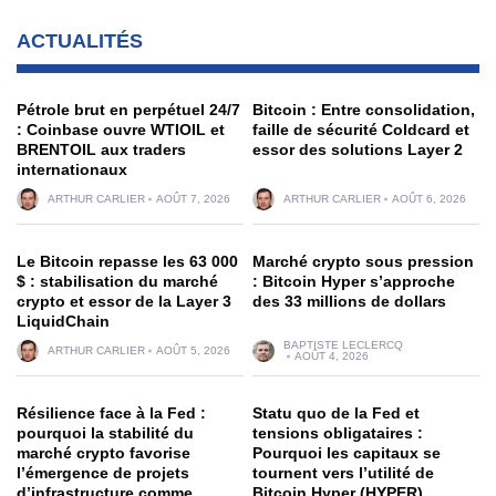
ACTUALITÉS
Pétrole brut en perpétuel 24/7
Bitcoin : Entre consolidation,
: Coinbase ouvre WTIOIL et
faille de sécurité Coldcard et
BRENTOIL aux traders
essor des solutions Layer 2
internationaux
ARTHUR CARLIER
AOÛT 7, 2026
ARTHUR CARLIER
AOÛT 6, 2026
Le Bitcoin repasse les 63 000
Marché crypto sous pression
$ : stabilisation du marché
: Bitcoin Hyper s’approche
crypto et essor de la Layer 3
des 33 millions de dollars
LiquidChain
BAPTISTE LECLERCQ
ARTHUR CARLIER
AOÛT 5, 2026
AOÛT 4, 2026
Résilience face à la Fed :
Statu quo de la Fed et
pourquoi la stabilité du
tensions obligataires :
marché crypto favorise
Pourquoi les capitaux se
l’émergence de projets
tournent vers l’utilité de
d’infrastructure comme
Bitcoin Hyper (HYPER)