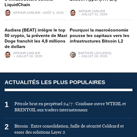
LiquidChain
ARTHUR CARLIER
ARTHUR CARLIER
AOÛT 3, 2026
JUILLET 31, 2026
Audiera (BEAT) intègre le top
Pourquoi la macroéconomie
50 crypto, la prévente de Maxi
pousse les capitaux vers les
Doge franchit les 4,8 millions
infrastructures Bitcoin L2
de dollars
ARTHUR CARLIER
BAPTISTE LECLERCQ
JUILLET 30, 2026
JUILLET 29, 2026
ACTUALITÉS LES PLUS POPULAIRES
1
Pétrole brut en perpétuel 24/7 : Coinbase ouvre WTIOIL et
BRENTOIL aux traders internationaux
2
Bitcoin : Entre consolidation, faille de sécurité Coldcard et
essor des solutions Layer 2