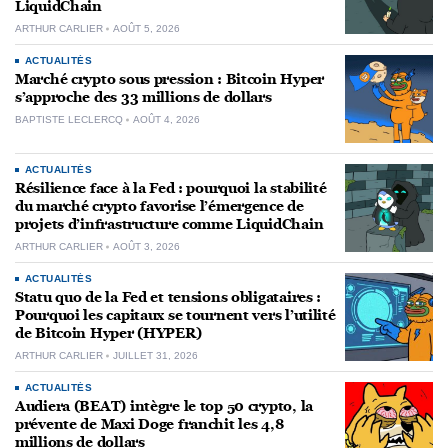
LiquidChain
ARTHUR CARLIER
AOÛT 5, 2026
ACTUALITÉS
Marché crypto sous pression : Bitcoin Hyper
s’approche des 33 millions de dollars
BAPTISTE LECLERCQ
AOÛT 4, 2026
ACTUALITÉS
Résilience face à la Fed : pourquoi la stabilité
du marché crypto favorise l’émergence de
projets d’infrastructure comme LiquidChain
ARTHUR CARLIER
AOÛT 3, 2026
ACTUALITÉS
Statu quo de la Fed et tensions obligataires :
Pourquoi les capitaux se tournent vers l’utilité
de Bitcoin Hyper (HYPER)
ARTHUR CARLIER
JUILLET 31, 2026
ACTUALITÉS
Audiera (BEAT) intègre le top 50 crypto, la
prévente de Maxi Doge franchit les 4,8
millions de dollars