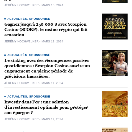
JÉRÉMY HOCHWELKER
MARS 15, 2024
ACTUALITÉS
,
SPONSORISÉ
Gagnez jusqu’à 250 000 $ avec Scorpion
Casino (SCORP), le casino crypto qui fait
sensation
JÉRÉMY HOCHWELKER
MARS 13, 2024
ACTUALITÉS
,
SPONSORISÉ
Le staking avec des récompenses passives
quotidiennes : Scorpion Casino suscite un
engouement en pleine période de
prévisions haussières.
JÉRÉMY HOCHWELKER
MARS 11, 2024
ACTUALITÉS
,
SPONSORISÉ
Investir dans l’or : une solution
d’investissement optimale pour protéger
son épargne ?
JÉRÉMY HOCHWELKER
MARS 11, 2024