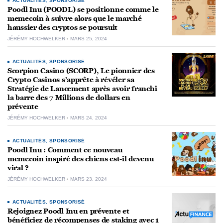
ACTUALITÉS
,
SPONSORISÉ
Poodl Inu (POODL) se positionne comme le
memecoin à suivre alors que le marché
haussier des cryptos se poursuit
JÉRÉMY HOCHWELKER
MARS 25, 2024
ACTUALITÉS
,
SPONSORISÉ
Scorpion Casino (SCORP), Le pionnier des
Crypto Casinos s’apprête à révéler sa
Stratégie de Lancement après avoir franchi
la barre des 7 Millions de dollars en
prévente
JÉRÉMY HOCHWELKER
MARS 24, 2024
ACTUALITÉS
,
SPONSORISÉ
Poodl Inu : Comment ce nouveau
memecoin inspiré des chiens est-il devenu
viral ?
JÉRÉMY HOCHWELKER
MARS 23, 2024
ACTUALITÉS
,
SPONSORISÉ
Rejoignez Poodl Inu en prévente et
bénéficiez de récompenses de staking avec 1