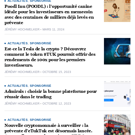
ACTUALITÉS
,
SPONSORISÉ
Poodl Inu (POODL) : l’opportunité canine
idéale pour les investisseurs en memecoin
avec des centaines de milliers déjà levés en
prévente
JÉRÉMY HOCHWELKER
MARS 11, 2024
ACTUALITÉS
,
SPONSORISÉ
Est-ce la Tesla de la crypto ? Découvrez
comment le token $TUK pourrait offrir des
rendements de 100x pour les premiers
investisseurs.
JÉRÉMY HOCHWELKER
OCTOBRE 15, 2023
ACTUALITÉS
,
SPONSORISÉ
Admirals : choisir la bonne plateforme pour
réussir dans le trading
JÉRÉMY HOCHWELKER
OCTOBRE 12, 2023
ACTUALITÉS
,
SPONSORISÉ
Nouvelle cryptomonnaie à surveiller : la
prévente d’eTukTuk est désormais lancée.