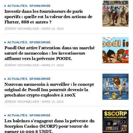
ACTUALITÉS
,
SPONSORISÉ
Investir dans les fournisseurs de paris
sportifs : quelle est la valeur des actions de
Flutter, 888 et autres ?
JÉRÉMY HOCHWELKER
MARS 18, 2024
ACTUALITÉS
,
SPONSORISÉ
Poodl Out attire l’attention dans un marché
saturé de memecoins : les investisseurs
affluent vers la prévente POODL
JÉRÉMY HOCHWELKER
MARS 17, 2024
ACTUALITÉS
,
SPONSORISÉ
Nouveau memecoin à surveiller : le concept
original de Poodl Inu pourrait devenir la
prochaine crypto explosive à 100X
JÉRÉMY HOCHWELKER
MARS 15, 2024
ACTUALITÉS
,
SPONSORISÉ
Les baleines s’engagent dans la prévente du
Scorpion Casino (SCORP) pour tenter de
gagner 10 000 $ USDT.