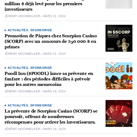
million $ déjà levé pour les premiers
investisseurs
JÉRÉMY HOCHWELKER
MARS 21, 2024
ACTUALITÉS
,
SPONSORISÉ
Promotion de Pâques chez Scorpion Casino
(SCORP) avec un concours de 250 000 $ en
primes
JÉRÉMY HOCHWELKER
MARS 21, 2024
ACTUALITÉS
,
SPONSORISÉ
Poodl Inu ($POODL) lance sa prévente en
fanfare : des périodes difficiles à prévoir
pour les autres memecoins
JÉRÉMY HOCHWELKER
MARS 18, 2024
ACTUALITÉS
,
SPONSORISÉ
La prévente de Scorpion Casino (SCORP) se
poursuit, offrant de nombreuses
récompenses pour attirer les investisseurs.
JÉRÉMY HOCHWELKER
MARS 18, 2024