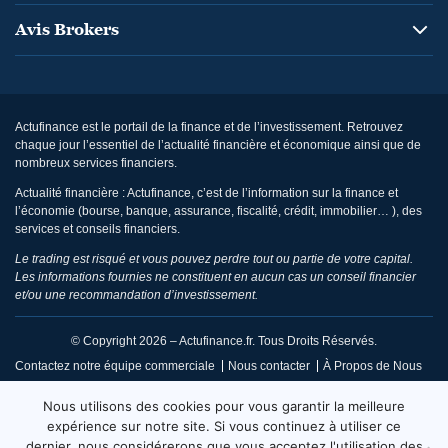
Avis Brokers
Actufinance est le portail de la finance et de l’investissement. Retrouvez
chaque jour l’essentiel de l’actualité financière et économique ainsi que de
nombreux services financiers.
Actualité financière : Actufinance, c’est de l’information sur la finance et
l’économie (bourse, banque, assurance, fiscalité, crédit, immobilier… ), des
services et conseils financiers.
Le trading est risqué et vous pouvez perdre tout ou partie de votre capital.
Les informations fournies ne constituent en aucun cas un conseil financier
et/ou une recommandation d’investissement.
© Copyright 2026 – Actufinance.fr. Tous Droits Réservés.
Contactez notre équipe commerciale
Nous contacter
À Propos de Nous
CGU / Mentions Légales
Politique de Confidentialité
Nous utilisons des cookies pour vous garantir la meilleure
Politique de Réclamation Éditoriale
Code de Conduite
expérience sur notre site. Si vous continuez à utiliser ce
dernier, nous considérerons que vous acceptez l'utilisation des