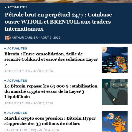
ACTUALITÉS
Pétrole brut en perpétuel 24/7 : Coinbase
ouvre WTIOIL et BRENTOIL aux traders
internationaux
ARTHUR CARLIER
AOÛT 7, 2026
ACTUALITÉS
Bitcoin : Entre consolidation, faille de
sécurité Coldcard et essor des solutions Layer
2
ARTHUR CARLIER
AOÛT 6, 2026
ACTUALITÉS
Le Bitcoin repasse les 63 000 $ : stabilisation
du marché crypto et essor de la Layer 3
LiquidChain
ARTHUR CARLIER
AOÛT 5, 2026
ACTUALITÉS
Marché crypto sous pression : Bitcoin Hyper
s’approche des 33 millions de dollars
BAPTISTE LECLERCQ
AOÛT 4, 2026