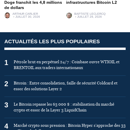
Doge franchit les 4,8 millions
infrastructures Bitcoin L2
de dollars
ARTHUR CARLIER
BAPTISTE LECLERCQ
JUILLET 30, 2026
JUILLET 29, 2026
ACTUALITÉS LES PLUS POPULAIRES
1
Pétrole brut en perpétuel 24/7 : Coinbase ouvre WTIOIL et
BRENTOIL aux traders internationaux
2
Bitcoin : Entre consolidation, faille de sécurité Coldcard et
essor des solutions Layer 2
3
Le Bitcoin repasse les 63 000 $ : stabilisation du marché
crypto et essor de la Layer 3 LiquidChain
4
Marché crypto sous pression : Bitcoin Hyper s’approche des 33