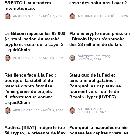
BRENTOIL aux traders
essor des solutions Layer 2
internationaux
ARTHUR CARLIER
AOÛT 7, 2026
ARTHUR CARLIER
AOÛT 6, 2026
Le Bitcoin repasse les 63 000
Marché crypto sous pression
$ : stabilisation du marché
: Bitcoin Hyper s’approche
crypto et essor de la Layer 3
des 33 millions de dollars
LiquidChain
BAPTISTE LECLERCQ
ARTHUR CARLIER
AOÛT 5, 2026
AOÛT 4, 2026
Résilience face à la Fed :
Statu quo de la Fed et
pourquoi la stabilité du
tensions obligataires :
marché crypto favorise
Pourquoi les capitaux se
l’émergence de projets
tournent vers l’utilité de
d’infrastructure comme
Bitcoin Hyper (HYPER)
LiquidChain
ARTHUR CARLIER
ARTHUR CARLIER
AOÛT 3, 2026
JUILLET 31, 2026
Audiera (BEAT) intègre le top
Pourquoi la macroéconomie
50 crypto, la prévente de Maxi
pousse les capitaux vers les