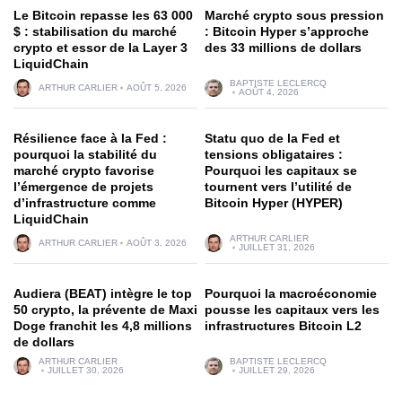
Le Bitcoin repasse les 63 000
Marché crypto sous pression
$ : stabilisation du marché
: Bitcoin Hyper s’approche
crypto et essor de la Layer 3
des 33 millions de dollars
LiquidChain
BAPTISTE LECLERCQ
ARTHUR CARLIER
AOÛT 5, 2026
AOÛT 4, 2026
Résilience face à la Fed :
Statu quo de la Fed et
pourquoi la stabilité du
tensions obligataires :
marché crypto favorise
Pourquoi les capitaux se
l’émergence de projets
tournent vers l’utilité de
d’infrastructure comme
Bitcoin Hyper (HYPER)
LiquidChain
ARTHUR CARLIER
ARTHUR CARLIER
AOÛT 3, 2026
JUILLET 31, 2026
Audiera (BEAT) intègre le top
Pourquoi la macroéconomie
50 crypto, la prévente de Maxi
pousse les capitaux vers les
Doge franchit les 4,8 millions
infrastructures Bitcoin L2
de dollars
ARTHUR CARLIER
BAPTISTE LECLERCQ
JUILLET 30, 2026
JUILLET 29, 2026