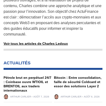
plusieurs ouvrages, et à la réalisation de projets de
contenu, Charles combine une approche analytique et une
passion pour l’innovation. Son objectif chez ActuFinance
est clair : démocratiser l’accès aux crypto-monnaies et aux
concepts Web3 en proposant des analyses percutantes et
des guides éducatifs pour informer et inspirer la
communauté.
Voir tous les articles de Charles Ledoux
ACTUALITÉS
Pétrole brut en perpétuel 24/7
Bitcoin : Entre consolidation,
: Coinbase ouvre WTIOIL et
faille de sécurité Coldcard et
BRENTOIL aux traders
essor des solutions Layer 2
internationaux
ARTHUR CARLIER
AOÛT 7, 2026
ARTHUR CARLIER
AOÛT 6, 2026