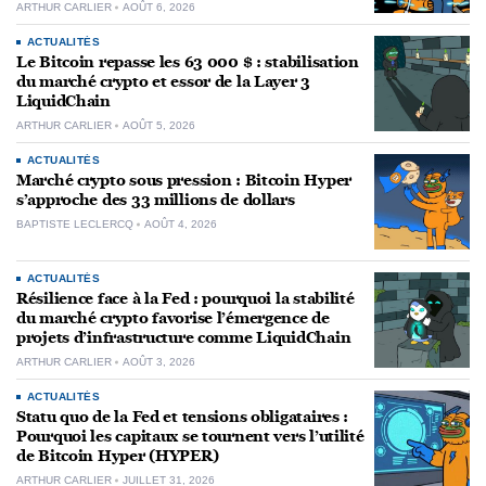
ARTHUR CARLIER
AOÛT 6, 2026
ACTUALITÉS
Le Bitcoin repasse les 63 000 $ : stabilisation
du marché crypto et essor de la Layer 3
LiquidChain
ARTHUR CARLIER
AOÛT 5, 2026
ACTUALITÉS
Marché crypto sous pression : Bitcoin Hyper
s’approche des 33 millions de dollars
BAPTISTE LECLERCQ
AOÛT 4, 2026
ACTUALITÉS
Résilience face à la Fed : pourquoi la stabilité
du marché crypto favorise l’émergence de
projets d’infrastructure comme LiquidChain
ARTHUR CARLIER
AOÛT 3, 2026
ACTUALITÉS
Statu quo de la Fed et tensions obligataires :
Pourquoi les capitaux se tournent vers l’utilité
de Bitcoin Hyper (HYPER)
ARTHUR CARLIER
JUILLET 31, 2026