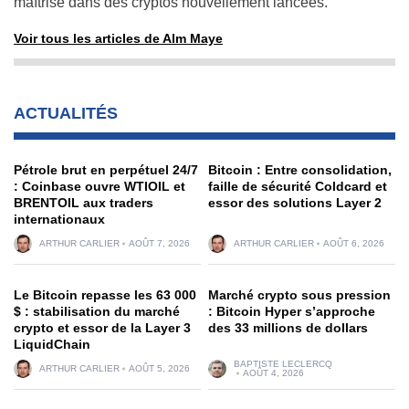
maîtrisé dans des cryptos nouvellement lancées.
Voir tous les articles de Alm Maye
ACTUALITÉS
Pétrole brut en perpétuel 24/7
Bitcoin : Entre consolidation,
: Coinbase ouvre WTIOIL et
faille de sécurité Coldcard et
BRENTOIL aux traders
essor des solutions Layer 2
internationaux
ARTHUR CARLIER
AOÛT 7, 2026
ARTHUR CARLIER
AOÛT 6, 2026
Le Bitcoin repasse les 63 000
Marché crypto sous pression
$ : stabilisation du marché
: Bitcoin Hyper s’approche
crypto et essor de la Layer 3
des 33 millions de dollars
LiquidChain
BAPTISTE LECLERCQ
ARTHUR CARLIER
AOÛT 5, 2026
AOÛT 4, 2026