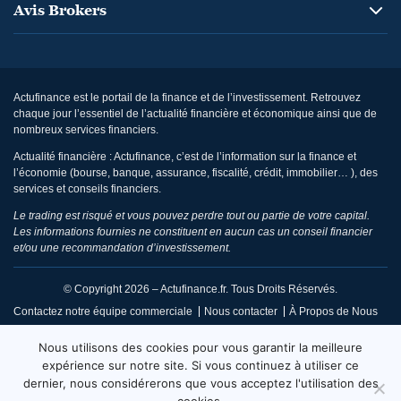
Avis Brokers
Actufinance est le portail de la finance et de l’investissement. Retrouvez
chaque jour l’essentiel de l’actualité financière et économique ainsi que de
nombreux services financiers.
Actualité financière : Actufinance, c’est de l’information sur la finance et
l’économie (bourse, banque, assurance, fiscalité, crédit, immobilier… ), des
services et conseils financiers.
Le trading est risqué et vous pouvez perdre tout ou partie de votre capital.
Les informations fournies ne constituent en aucun cas un conseil financier
et/ou une recommandation d’investissement.
© Copyright 2026 – Actufinance.fr. Tous Droits Réservés.
Contactez notre équipe commerciale
Nous contacter
À Propos de Nous
CGU / Mentions Légales
Politique de Confidentialité
Nous utilisons des cookies pour vous garantir la meilleure
Politique de Réclamation Éditoriale
Code de Conduite
expérience sur notre site. Si vous continuez à utiliser ce
dernier, nous considérerons que vous acceptez l'utilisation des
Code de Déontologie
Conditions d’Utilisation