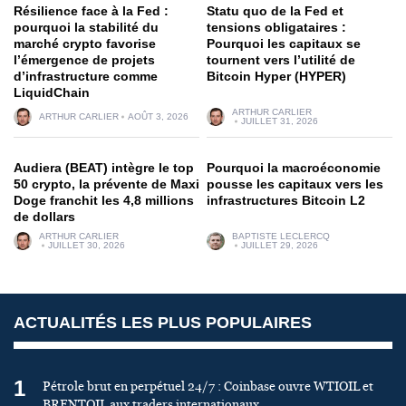
Résilience face à la Fed :
Statu quo de la Fed et
pourquoi la stabilité du
tensions obligataires :
marché crypto favorise
Pourquoi les capitaux se
l’émergence de projets
tournent vers l’utilité de
d’infrastructure comme
Bitcoin Hyper (HYPER)
LiquidChain
ARTHUR CARLIER
ARTHUR CARLIER
AOÛT 3, 2026
JUILLET 31, 2026
Audiera (BEAT) intègre le top
Pourquoi la macroéconomie
50 crypto, la prévente de Maxi
pousse les capitaux vers les
Doge franchit les 4,8 millions
infrastructures Bitcoin L2
de dollars
ARTHUR CARLIER
BAPTISTE LECLERCQ
JUILLET 30, 2026
JUILLET 29, 2026
ACTUALITÉS LES PLUS POPULAIRES
1
Pétrole brut en perpétuel 24/7 : Coinbase ouvre WTIOIL et
BRENTOIL aux traders internationaux