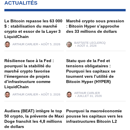
ACTUALITÉS
Le Bitcoin repasse les 63 000
Marché crypto sous pression
$ : stabilisation du marché
: Bitcoin Hyper s’approche
crypto et essor de la Layer 3
des 33 millions de dollars
LiquidChain
BAPTISTE LECLERCQ
ARTHUR CARLIER
AOÛT 5, 2026
AOÛT 4, 2026
Résilience face à la Fed :
Statu quo de la Fed et
pourquoi la stabilité du
tensions obligataires :
marché crypto favorise
Pourquoi les capitaux se
l’émergence de projets
tournent vers l’utilité de
d’infrastructure comme
Bitcoin Hyper (HYPER)
LiquidChain
ARTHUR CARLIER
ARTHUR CARLIER
AOÛT 3, 2026
JUILLET 31, 2026
Audiera (BEAT) intègre le top
Pourquoi la macroéconomie
50 crypto, la prévente de Maxi
pousse les capitaux vers les
Doge franchit les 4,8 millions
infrastructures Bitcoin L2
de dollars