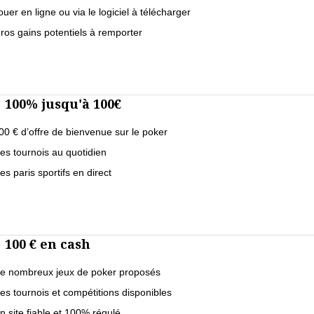
ouer en ligne ou via le logiciel à télécharger
ros gains potentiels à remporter
100% jusqu'à 100€
00 € d’offre de bienvenue sur le poker
es tournois au quotidien
es paris sportifs en direct
100 € en cash
e nombreux jeux de poker proposés
es tournois et compétitions disponibles
n site fiable et 100% régulé