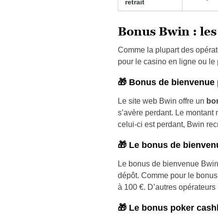
retrait
Bonus Bwin : les
Comme la plupart des opérate
pour le casino en ligne ou le 
🎁 Bonus de bienvenue p
Le site web Bwin offre un
bo
s’avère perdant. Le montant 
celui-ci est perdant, Bwin re
🎁 Le bonus de bienven
Le bonus de bienvenue Bwin s
dépôt. Comme pour le bonus de
à 100 €. D’autres opérateurs
🎁 Le bonus poker cas