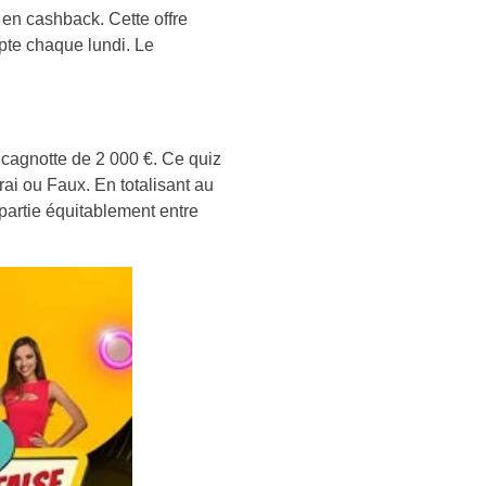
en cashback. Cette offre
pte chaque lundi. Le
 cagnotte de 2 000 €. Ce quiz
ai ou Faux. En totalisant au
partie équitablement entre