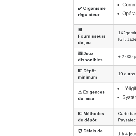
Commis
✔️ Organisme
Opérat
régulateur
💾
1X2gamin
Fournisseurs
IGT, Jad
de jeu
🎰 Jeux
+ 2 000 j
disponibles
💶 Dépôt
10 euros
minimum
L’élig
⚠️ Exigences
Systè
de mise
💶 Méthodes
Carte ban
de dépôt
Paysafec
⏰ Délais de
1 à 4 jou