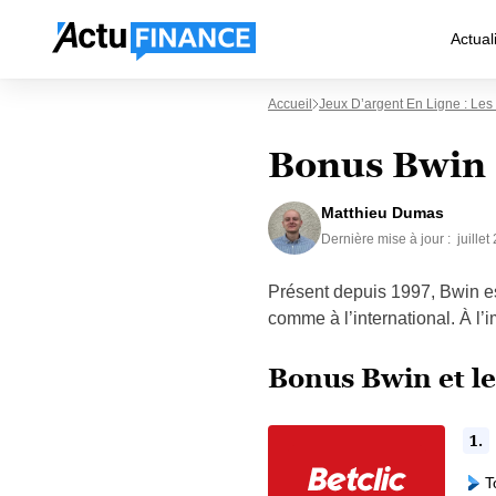
Actual
Accueil
Jeux D’argent En Ligne : Les
Bonus Bwin 
Matthieu Dumas
Dernière mise à jour :
juillet
Présent depuis 1997, Bwin est
comme à l’international. À l
Bonus Bwin et les
T