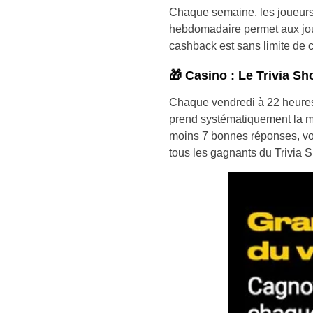
Chaque semaine, les joueurs 
hebdomadaire permet aux jou
cashback est sans limite de c
🎁 Casino : Le Trivia S
Chaque vendredi à 22 heure
prend systématiquement la mê
moins 7 bonnes réponses, vou
tous les gagnants du Trivia 