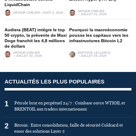
LiquidChain
ARTHUR CARLIER
ARTHUR CARLIER
AOÛT 3, 2026
JUILLET 31, 2026
Audiera (BEAT) intègre le top
Pourquoi la macroéconomie
50 crypto, la prévente de Maxi
pousse les capitaux vers les
Doge franchit les 4,8 millions
infrastructures Bitcoin L2
de dollars
ARTHUR CARLIER
BAPTISTE LECLERCQ
JUILLET 30, 2026
JUILLET 29, 2026
ACTUALITÉS LES PLUS POPULAIRES
1
Pétrole brut en perpétuel 24/7 : Coinbase ouvre WTIOIL et
BRENTOIL aux traders internationaux
2
Bitcoin : Entre consolidation, faille de sécurité Coldcard et
essor des solutions Layer 2