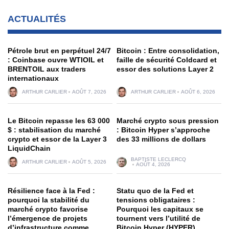
ACTUALITÉS
Pétrole brut en perpétuel 24/7
Bitcoin : Entre consolidation,
: Coinbase ouvre WTIOIL et
faille de sécurité Coldcard et
BRENTOIL aux traders
essor des solutions Layer 2
internationaux
ARTHUR CARLIER
AOÛT 7, 2026
ARTHUR CARLIER
AOÛT 6, 2026
Le Bitcoin repasse les 63 000
Marché crypto sous pression
$ : stabilisation du marché
: Bitcoin Hyper s’approche
crypto et essor de la Layer 3
des 33 millions de dollars
LiquidChain
BAPTISTE LECLERCQ
ARTHUR CARLIER
AOÛT 5, 2026
AOÛT 4, 2026
Résilience face à la Fed :
Statu quo de la Fed et
pourquoi la stabilité du
tensions obligataires :
marché crypto favorise
Pourquoi les capitaux se
l’émergence de projets
tournent vers l’utilité de
d’infrastructure comme
Bitcoin Hyper (HYPER)