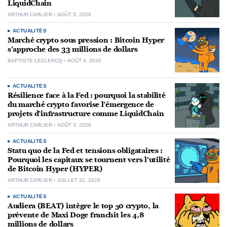
LiquidChain
ARTHUR CARLIER
AOÛT 5, 2026
ACTUALITÉS
Marché crypto sous pression : Bitcoin Hyper
s’approche des 33 millions de dollars
BAPTISTE LECLERCQ
AOÛT 4, 2026
ACTUALITÉS
Résilience face à la Fed : pourquoi la stabilité
du marché crypto favorise l’émergence de
projets d’infrastructure comme LiquidChain
ARTHUR CARLIER
AOÛT 3, 2026
ACTUALITÉS
Statu quo de la Fed et tensions obligataires :
Pourquoi les capitaux se tournent vers l’utilité
de Bitcoin Hyper (HYPER)
ARTHUR CARLIER
JUILLET 31, 2026
ACTUALITÉS
Audiera (BEAT) intègre le top 50 crypto, la
prévente de Maxi Doge franchit les 4,8
millions de dollars