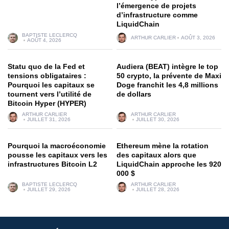
l’émergence de projets
d’infrastructure comme
LiquidChain
BAPTISTE LECLERCQ
ARTHUR CARLIER
AOÛT 3, 2026
AOÛT 4, 2026
Statu quo de la Fed et
Audiera (BEAT) intègre le top
tensions obligataires :
50 crypto, la prévente de Maxi
Pourquoi les capitaux se
Doge franchit les 4,8 millions
tournent vers l’utilité de
de dollars
Bitcoin Hyper (HYPER)
ARTHUR CARLIER
ARTHUR CARLIER
JUILLET 31, 2026
JUILLET 30, 2026
Pourquoi la macroéconomie
Ethereum mène la rotation
pousse les capitaux vers les
des capitaux alors que
infrastructures Bitcoin L2
LiquidChain approche les 920
000 $
BAPTISTE LECLERCQ
ARTHUR CARLIER
JUILLET 29, 2026
JUILLET 28, 2026