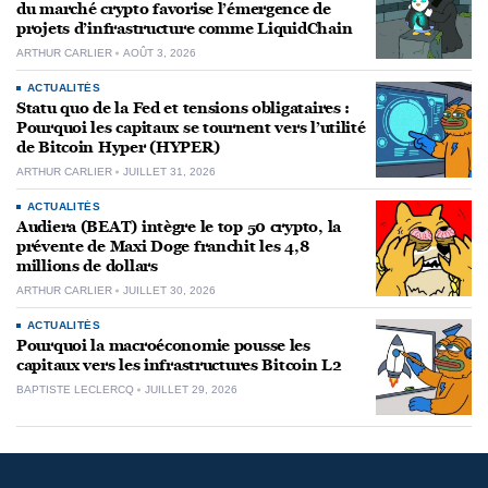
du marché crypto favorise l’émergence de
projets d’infrastructure comme LiquidChain
ARTHUR CARLIER
AOÛT 3, 2026
ACTUALITÉS
Statu quo de la Fed et tensions obligataires :
Pourquoi les capitaux se tournent vers l’utilité
de Bitcoin Hyper (HYPER)
ARTHUR CARLIER
JUILLET 31, 2026
ACTUALITÉS
Audiera (BEAT) intègre le top 50 crypto, la
prévente de Maxi Doge franchit les 4,8
millions de dollars
ARTHUR CARLIER
JUILLET 30, 2026
ACTUALITÉS
Pourquoi la macroéconomie pousse les
capitaux vers les infrastructures Bitcoin L2
BAPTISTE LECLERCQ
JUILLET 29, 2026