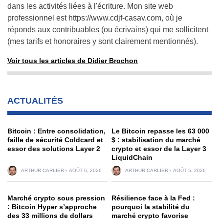
dans les activités liées à l'écriture. Mon site web
professionnel est
https://www.cdjf-casav.com
, où je
réponds aux contribuables (ou écrivains) qui me sollicitent
(mes tarifs et honoraires y sont clairement mentionnés).
Voir tous les articles de Didier Brochon
ACTUALITÉS
Bitcoin : Entre consolidation,
Le Bitcoin repasse les 63 000
faille de sécurité Coldcard et
$ : stabilisation du marché
essor des solutions Layer 2
crypto et essor de la Layer 3
LiquidChain
ARTHUR CARLIER
AOÛT 6, 2026
ARTHUR CARLIER
AOÛT 5, 2026
Marché crypto sous pression
Résilience face à la Fed :
: Bitcoin Hyper s’approche
pourquoi la stabilité du
des 33 millions de dollars
marché crypto favorise