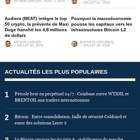
ARTHUR CARLIER
AOÛT 3, 2026
JUILLET 31, 2026
Audiera (BEAT) intègre le top
Pourquoi la macroéconomie
50 crypto, la prévente de Maxi
pousse les capitaux vers les
Doge franchit les 4,8 millions
infrastructures Bitcoin L2
de dollars
ARTHUR CARLIER
BAPTISTE LECLERCQ
JUILLET 30, 2026
JUILLET 29, 2026
ACTUALITÉS LES PLUS POPULAIRES
1
Pétrole brut en perpétuel 24/7 : Coinbase ouvre WTIOIL et
BRENTOIL aux traders internationaux
2
Bitcoin : Entre consolidation, faille de sécurité Coldcard et
essor des solutions Layer 2
Le Bitcoin repasse les 63 000 $ : stabilisation du marché