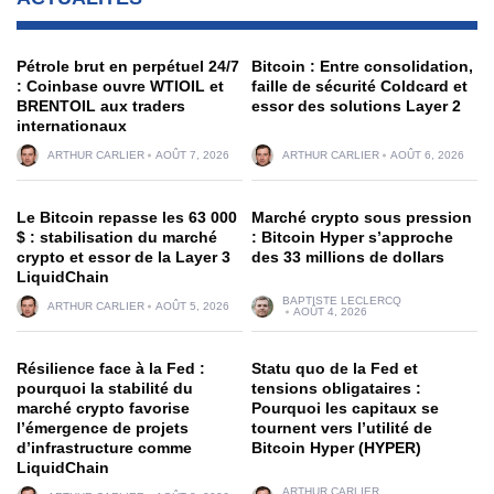
Pétrole brut en perpétuel 24/7
Bitcoin : Entre consolidation,
: Coinbase ouvre WTIOIL et
faille de sécurité Coldcard et
BRENTOIL aux traders
essor des solutions Layer 2
internationaux
ARTHUR CARLIER
AOÛT 7, 2026
ARTHUR CARLIER
AOÛT 6, 2026
Le Bitcoin repasse les 63 000
Marché crypto sous pression
$ : stabilisation du marché
: Bitcoin Hyper s’approche
crypto et essor de la Layer 3
des 33 millions de dollars
LiquidChain
BAPTISTE LECLERCQ
ARTHUR CARLIER
AOÛT 5, 2026
AOÛT 4, 2026
Résilience face à la Fed :
Statu quo de la Fed et
pourquoi la stabilité du
tensions obligataires :
marché crypto favorise
Pourquoi les capitaux se
l’émergence de projets
tournent vers l’utilité de
d’infrastructure comme
Bitcoin Hyper (HYPER)
LiquidChain
ARTHUR CARLIER