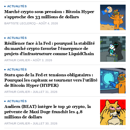
ACTUALITÉS
Marché crypto sous pression : Bitcoin Hyper
s’approche des 33 millions de dollars
BAPTISTE LECLERCQ
AOÛT 4, 2026
ACTUALITÉS
Résilience face à la Fed : pourquoi la stabilité
du marché crypto favorise l’émergence de
projets d’infrastructure comme LiquidChain
ARTHUR CARLIER
AOÛT 3, 2026
ACTUALITÉS
Statu quo de la Fed et tensions obligataires :
Pourquoi les capitaux se tournent vers l’utilité
de Bitcoin Hyper (HYPER)
ARTHUR CARLIER
JUILLET 31, 2026
ACTUALITÉS
Audiera (BEAT) intègre le top 50 crypto, la
prévente de Maxi Doge franchit les 4,8
millions de dollars
ARTHUR CARLIER
JUILLET 30, 2026