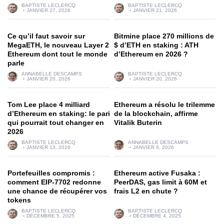
BAPTISTE LECLERCQ
BAPTISTE LECLERCQ
JANVIER 27, 2026
JANVIER 21, 2026
Ce qu’il faut savoir sur
Bitmine place 270 millions de
MegaETH, le nouveau Layer 2
$ d’ETH en staking : ATH
Ethereum dont tout le monde
d’Ethereum en 2026 ?
parle
ANNABELLE DESCAMPS
BAPTISTE LECLERCQ
JANVIER 20, 2026
JANVIER 20, 2026
Tom Lee place 4 milliard
Ethereum a résolu le trilemme
d’Ethereum en staking: le pari
de la blockchain, affirme
qui pourrait tout changer en
Vitalik Buterin
2026
BAPTISTE LECLERCQ
ANNABELLE DESCAMPS
JANVIER 13, 2026
JANVIER 6, 2026
Portefeuilles compromis :
Ethereum active Fusaka :
comment EIP-7702 redonne
PeerDAS, gas limit à 60M et
une chance de récupérer vos
frais L2 en chute ?
tokens
BAPTISTE LECLERCQ
BAPTISTE LECLERCQ
DÉCEMBRE 5, 2025
DÉCEMBRE 4, 2025