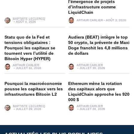
l’émergence de projets
d’infrastructure comme
LiquidChain
BAPTISTE LECLERCQ
ARTHUR CARLIER
AOÛT 3, 2026
AOÛT 4, 2026
Statu quo de la Fed et
Audiera (BEAT) intègre le top
tensions obligataires :
50 crypto, la prévente de Maxi
Pourquoi les capitaux se
Doge franchit les 4,8 millions
tournent vers l’utilité de
de dollars
Bitcoin Hyper (HYPER)
ARTHUR CARLIER
ARTHUR CARLIER
JUILLET 31, 2026
JUILLET 30, 2026
Pourquoi la macroéconomie
Ethereum mène la rotation
pousse les capitaux vers les
des capitaux alors que
infrastructures Bitcoin L2
LiquidChain approche les 920
000 $
BAPTISTE LECLERCQ
ARTHUR CARLIER
JUILLET 29, 2026
JUILLET 28, 2026