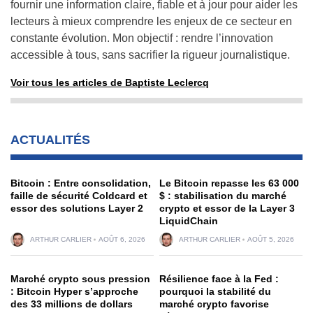
fournir une information claire, fiable et à jour pour aider les
lecteurs à mieux comprendre les enjeux de ce secteur en
constante évolution. Mon objectif : rendre l’innovation
accessible à tous, sans sacrifier la rigueur journalistique.
Voir tous les articles de Baptiste Leclercq
ACTUALITÉS
Bitcoin : Entre consolidation,
Le Bitcoin repasse les 63 000
faille de sécurité Coldcard et
$ : stabilisation du marché
essor des solutions Layer 2
crypto et essor de la Layer 3
LiquidChain
ARTHUR CARLIER
AOÛT 6, 2026
ARTHUR CARLIER
AOÛT 5, 2026
Marché crypto sous pression
Résilience face à la Fed :
: Bitcoin Hyper s’approche
pourquoi la stabilité du
des 33 millions de dollars
marché crypto favorise