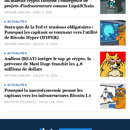
du marché crypto favorise l’émergence de
projets d’infrastructure comme LiquidChain
ARTHUR CARLIER
AOÛT 3, 2026
ACTUALITÉS
Statu quo de la Fed et tensions obligataires :
Pourquoi les capitaux se tournent vers l’utilité
de Bitcoin Hyper (HYPER)
ARTHUR CARLIER
JUILLET 31, 2026
ACTUALITÉS
Audiera (BEAT) intègre le top 50 crypto, la
prévente de Maxi Doge franchit les 4,8
millions de dollars
ARTHUR CARLIER
JUILLET 30, 2026
ACTUALITÉS
Pourquoi la macroéconomie pousse les
capitaux vers les infrastructures Bitcoin L2
BAPTISTE LECLERCQ
JUILLET 29, 2026