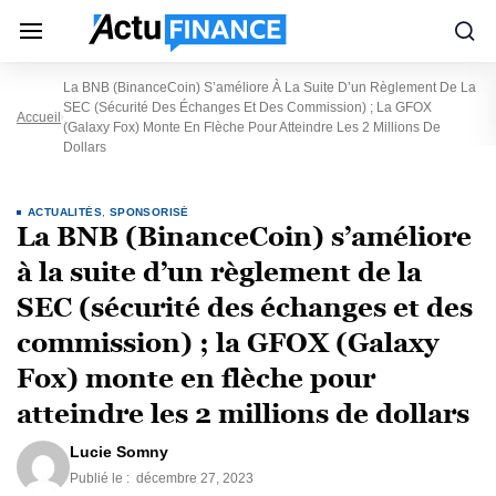
La BNB (BinanceCoin) S’améliore À La Suite D’un Règlement De La
SEC (sécurité Des Échanges Et Des Commission) ; La GFOX
Accueil
(Galaxy Fox) Monte En Flèche Pour Atteindre Les 2 Millions De
Dollars
ACTUALITÉS
,
SPONSORISÉ
La BNB (BinanceCoin) s’améliore
à la suite d’un règlement de la
SEC (sécurité des échanges et des
commission) ; la GFOX (Galaxy
Fox) monte en flèche pour
atteindre les 2 millions de dollars
Lucie Somny
Publié le :
décembre 27, 2023