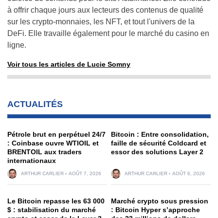
à offrir chaque jours aux lecteurs des contenus de qualité
sur les crypto-monnaies, les NFT, et tout l'univers de la
DeFi. Elle travaille également pour le marché du casino en
ligne.
Voir tous les articles de Lucie Somny
ACTUALITÉS
Pétrole brut en perpétuel 24/7
Bitcoin : Entre consolidation,
: Coinbase ouvre WTIOIL et
faille de sécurité Coldcard et
BRENTOIL aux traders
essor des solutions Layer 2
internationaux
ARTHUR CARLIER
AOÛT 7, 2026
ARTHUR CARLIER
AOÛT 6, 2026
Le Bitcoin repasse les 63 000
Marché crypto sous pression
$ : stabilisation du marché
: Bitcoin Hyper s’approche