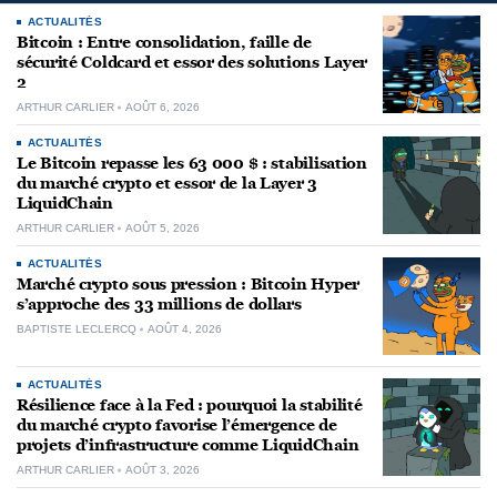
ACTUALITÉS
Bitcoin : Entre consolidation, faille de
sécurité Coldcard et essor des solutions Layer
2
ARTHUR CARLIER
AOÛT 6, 2026
ACTUALITÉS
Le Bitcoin repasse les 63 000 $ : stabilisation
du marché crypto et essor de la Layer 3
LiquidChain
ARTHUR CARLIER
AOÛT 5, 2026
ACTUALITÉS
Marché crypto sous pression : Bitcoin Hyper
s’approche des 33 millions de dollars
BAPTISTE LECLERCQ
AOÛT 4, 2026
ACTUALITÉS
Résilience face à la Fed : pourquoi la stabilité
du marché crypto favorise l’émergence de
projets d’infrastructure comme LiquidChain
ARTHUR CARLIER
AOÛT 3, 2026