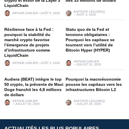
crypto et essor de la Layer 3
des 33 millions de dollars
LiquidChain
BAPTISTE LECLERCQ
ARTHUR CARLIER
AOÛT 5, 2026
AOÛT 4, 2026
Résilience face à la Fed :
Statu quo de la Fed et
pourquoi la stabilité du
tensions obligataires :
marché crypto favorise
Pourquoi les capitaux se
l’émergence de projets
tournent vers l’utilité de
d’infrastructure comme
Bitcoin Hyper (HYPER)
LiquidChain
ARTHUR CARLIER
ARTHUR CARLIER
AOÛT 3, 2026
JUILLET 31, 2026
Audiera (BEAT) intègre le top
Pourquoi la macroéconomie
50 crypto, la prévente de Maxi
pousse les capitaux vers les
Doge franchit les 4,8 millions
infrastructures Bitcoin L2
de dollars
ARTHUR CARLIER
BAPTISTE LECLERCQ
JUILLET 30, 2026
JUILLET 29, 2026
ACTUALITÉS LES PLUS POPULAIRES