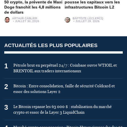
50 crypto, la prévente de Maxi
pousse les capitaux vers les
Doge franchit les 4,8 millions
infrastructures Bitcoin L2
de dollars
ARTHUR CARLIER
BAPTISTE LECLERCQ
JUILLET 30, 2026
JUILLET 29, 2026
ACTUALITÉS LES PLUS POPULAIRES
1
Pétrole brut en perpétuel 24/7 : Coinbase ouvre WTIOIL et
BRENTOIL aux traders internationaux
2
Bitcoin : Entre consolidation, faille de sécurité Coldcard et
essor des solutions Layer 2
3
Le Bitcoin repasse les 63 000 $ : stabilisation du marché
crypto et essor de la Layer 3 LiquidChain