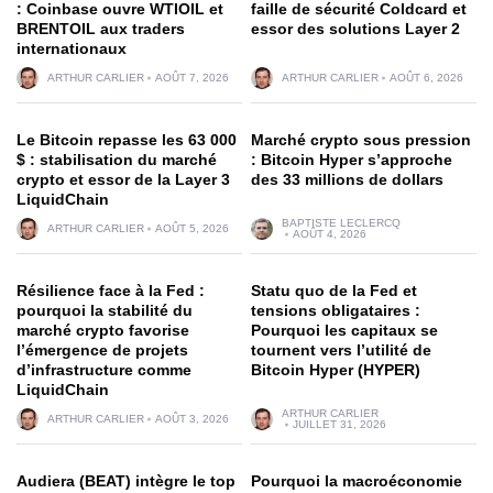
: Coinbase ouvre WTIOIL et
faille de sécurité Coldcard et
BRENTOIL aux traders
essor des solutions Layer 2
internationaux
ARTHUR CARLIER
AOÛT 7, 2026
ARTHUR CARLIER
AOÛT 6, 2026
Le Bitcoin repasse les 63 000
Marché crypto sous pression
$ : stabilisation du marché
: Bitcoin Hyper s’approche
crypto et essor de la Layer 3
des 33 millions de dollars
LiquidChain
BAPTISTE LECLERCQ
ARTHUR CARLIER
AOÛT 5, 2026
AOÛT 4, 2026
Résilience face à la Fed :
Statu quo de la Fed et
pourquoi la stabilité du
tensions obligataires :
marché crypto favorise
Pourquoi les capitaux se
l’émergence de projets
tournent vers l’utilité de
d’infrastructure comme
Bitcoin Hyper (HYPER)
LiquidChain
ARTHUR CARLIER
ARTHUR CARLIER
AOÛT 3, 2026
JUILLET 31, 2026
Audiera (BEAT) intègre le top
Pourquoi la macroéconomie