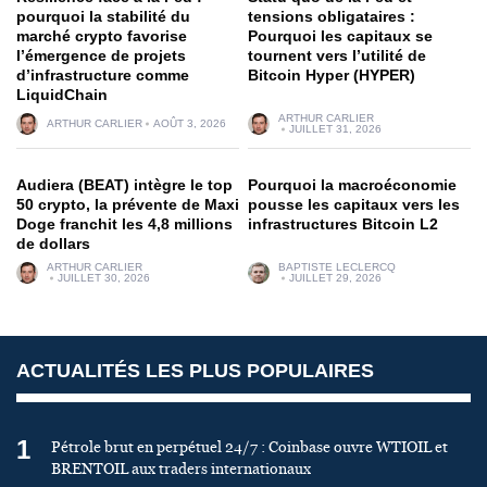
pourquoi la stabilité du
tensions obligataires :
marché crypto favorise
Pourquoi les capitaux se
l’émergence de projets
tournent vers l’utilité de
d’infrastructure comme
Bitcoin Hyper (HYPER)
LiquidChain
ARTHUR CARLIER
ARTHUR CARLIER
AOÛT 3, 2026
JUILLET 31, 2026
Audiera (BEAT) intègre le top
Pourquoi la macroéconomie
50 crypto, la prévente de Maxi
pousse les capitaux vers les
Doge franchit les 4,8 millions
infrastructures Bitcoin L2
de dollars
ARTHUR CARLIER
BAPTISTE LECLERCQ
JUILLET 30, 2026
JUILLET 29, 2026
ACTUALITÉS LES PLUS POPULAIRES
1
Pétrole brut en perpétuel 24/7 : Coinbase ouvre WTIOIL et
BRENTOIL aux traders internationaux