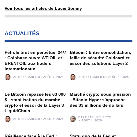
Voir tous les articles de Lucie Somny
ACTUALITÉS
Pétrole brut en perpétuel 24/7
Bitcoin : Entre consolidation,
: Coinbase ouvre WTIOIL et
faille de sécurité Coldcard et
BRENTOIL aux traders
essor des solutions Layer 2
internationaux
ARTHUR CARLIER
AOÛT 7, 2026
ARTHUR CARLIER
AOÛT 6, 2026
Le Bitcoin repasse les 63 000
Marché crypto sous pression
$ : stabilisation du marché
: Bitcoin Hyper s’approche
crypto et essor de la Layer 3
des 33 millions de dollars
LiquidChain
BAPTISTE LECLERCQ
ARTHUR CARLIER
AOÛT 5, 2026
AOÛT 4, 2026
Résilience face à la Fed :
Statu quo de la Fed et