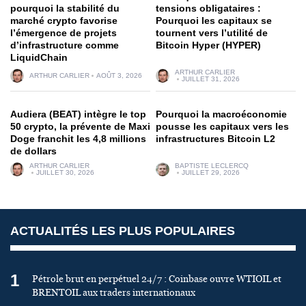
pourquoi la stabilité du
tensions obligataires :
marché crypto favorise
Pourquoi les capitaux se
l’émergence de projets
tournent vers l’utilité de
d’infrastructure comme
Bitcoin Hyper (HYPER)
LiquidChain
ARTHUR CARLIER
ARTHUR CARLIER
AOÛT 3, 2026
JUILLET 31, 2026
Audiera (BEAT) intègre le top
Pourquoi la macroéconomie
50 crypto, la prévente de Maxi
pousse les capitaux vers les
Doge franchit les 4,8 millions
infrastructures Bitcoin L2
de dollars
ARTHUR CARLIER
BAPTISTE LECLERCQ
JUILLET 30, 2026
JUILLET 29, 2026
ACTUALITÉS LES PLUS POPULAIRES
1
Pétrole brut en perpétuel 24/7 : Coinbase ouvre WTIOIL et
BRENTOIL aux traders internationaux