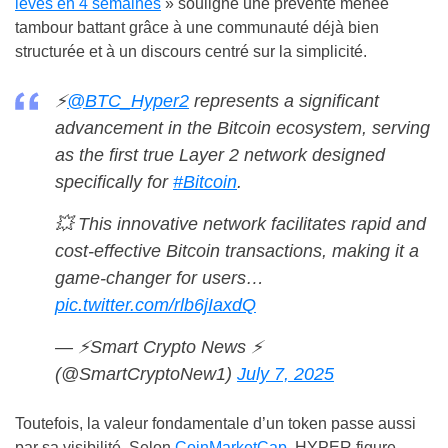
levés en 4 semaines
» souligne une prévente menée
tambour battant grâce à une communauté déjà bien
structurée et à un discours centré sur la simplicité.
⚡
@BTC_Hyper2
represents a significant
advancement in the Bitcoin ecosystem, serving
as the first true Layer 2 network designed
specifically for
#Bitcoin
.
💥 This innovative network facilitates rapid and
cost-effective Bitcoin transactions, making it a
game-changer for users…
pic.twitter.com/rlb6jIaxdQ
— ⚡️Smart Crypto News ⚡️
(@SmartCryptoNew1)
July 7, 2025
Toutefois, la valeur fondamentale d’un token passe aussi
par sa visibilité. Selon
CoinMarketCap
, HYPER figure