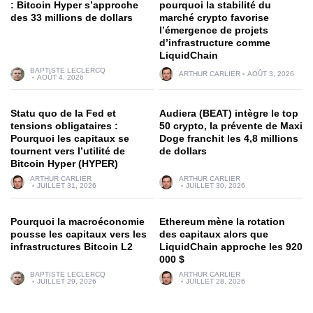
: Bitcoin Hyper s’approche
pourquoi la stabilité du
des 33 millions de dollars
marché crypto favorise
l’émergence de projets
d’infrastructure comme
LiquidChain
BAPTISTE LECLERCQ
ARTHUR CARLIER
AOÛT 3, 2026
AOÛT 4, 2026
Statu quo de la Fed et
Audiera (BEAT) intègre le top
tensions obligataires :
50 crypto, la prévente de Maxi
Pourquoi les capitaux se
Doge franchit les 4,8 millions
tournent vers l’utilité de
de dollars
Bitcoin Hyper (HYPER)
ARTHUR CARLIER
ARTHUR CARLIER
JUILLET 31, 2026
JUILLET 30, 2026
Pourquoi la macroéconomie
Ethereum mène la rotation
pousse les capitaux vers les
des capitaux alors que
infrastructures Bitcoin L2
LiquidChain approche les 920
000 $
BAPTISTE LECLERCQ
ARTHUR CARLIER
JUILLET 29, 2026
JUILLET 28, 2026