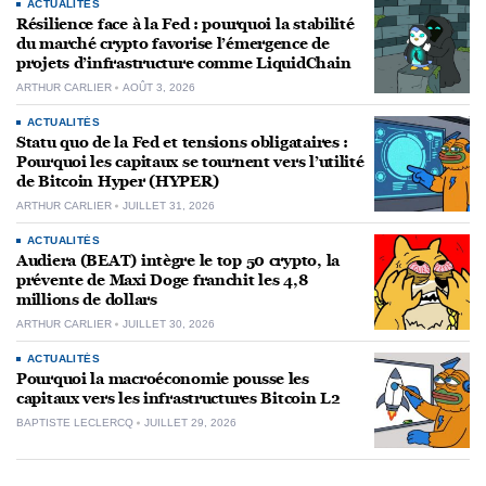
ACTUALITÉS
Résilience face à la Fed : pourquoi la stabilité
du marché crypto favorise l’émergence de
projets d’infrastructure comme LiquidChain
ARTHUR CARLIER
AOÛT 3, 2026
ACTUALITÉS
Statu quo de la Fed et tensions obligataires :
Pourquoi les capitaux se tournent vers l’utilité
de Bitcoin Hyper (HYPER)
ARTHUR CARLIER
JUILLET 31, 2026
ACTUALITÉS
Audiera (BEAT) intègre le top 50 crypto, la
prévente de Maxi Doge franchit les 4,8
millions de dollars
ARTHUR CARLIER
JUILLET 30, 2026
ACTUALITÉS
Pourquoi la macroéconomie pousse les
capitaux vers les infrastructures Bitcoin L2
BAPTISTE LECLERCQ
JUILLET 29, 2026